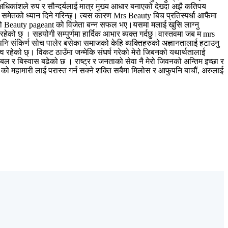
कांशले रुप र सौन्दर्यलाई मात्र मुख्य आधार बनाएको देख्दा अझै कतिपय
 कला समेतको ध्यान दिने गरिन्छ्। त्यस कारण Mrs Beauty बिच प्रतिस्पर्धा आफैमा
।हो म यो Beauty pageant को विजेता बन्न सफल भए।यसमा मलाई खुसि लाग्नु
रहेको छ् । सहयोगी सम्पुर्णमा हार्दिक आभार ब्यक्त गर्दछु।वास्तवमा जब म mrs
नि संकिर्ण सोच पालेर बसेका समाजको केहि ब्यक्तिहरुको अज्ञानतालाई हटाउनु
यित्व रहेको छ्। विकट ठाउँमा जन्मेकि संघर्ष गरेको मेरो जिबनको यथार्थतालाई
मबल र बिस्वास बढेको छ । राष्ट्र र जनताको सेवा नै मेरो जिवनको अन्तिम इच्छा र
ो महामारी लाई परास्त गर्न सक्ने शक्ति सबैमा मिलोस र आफुपनि बाचौं, अरुलाई