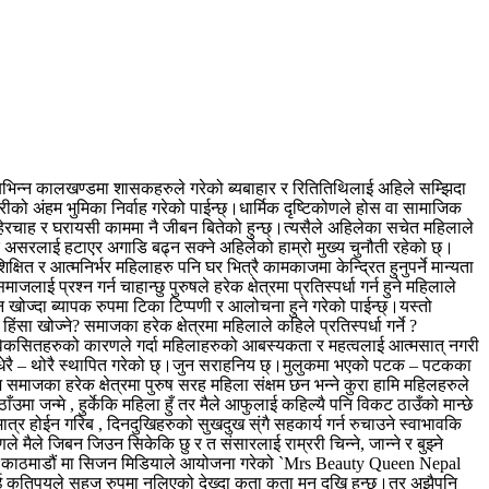
का बिभिन्न कालखण्डमा शासकहरुले गरेको ब्यबाहार र रितितिथिलाई अहिले सम्झिदा
ो अंहम भुमिका निर्वाह गरेको पाईन्छ्।धार्मिक दृष्टिकोणले होस वा सामाजिक
 हेरचाह र घरायसी काममा नै जीबन बितेको हुन्छ्।त्यसैले अहिलेका सचेत महिलाले
 र असरलाई हटाएर अगाडि बढ्न सक्ने अहिलेको हाम्रो मुख्य चुनौती रहेको छ्।
षित र आत्मनिर्भर महिलाहरु पनि घर भित्रै कामकाजमा केन्द्रित हुनुपर्ने मान्यता
 प्रश्न गर्न चाहान्छु पुरुषले हरेक क्षेत्रमा प्रतिस्पर्धा गर्न हुने महिलाले
न खोज्दा ब्यापक रुपमा टिका टिप्पणी र आलोचना हुने गरेको पाईन्छ्।यस्तो
सा खोज्ने? समाजका हरेक क्षेत्रमा महिलाले कहिले प्रतिस्पर्धा गर्ने ?
ाज अविकसितहरुको कारणले गर्दा महिलाहरुको आबस्यकता र महत्वलाई आत्मसात् नगरी
ाई धेरै – थोरै स्थापित गरेको छ्।जुन सराहनिय छ्।मुलुकमा भएको पटक – पटकका
माजका हरेक क्षेत्रमा पुरुष सरह महिला संक्षम छन भन्ने कुरा हामि महिलहरुले
ठाँउमा जन्मे , हुर्केकि महिला हुँ तर मैले आफुलाई कहिल्यै पनि विकट ठाउँको मान्छे
त्र होईन गरिब , दिनदुखिहरुको सुखदुख स्ंगै सहकार्य गर्न रुचाउने स्वाभावकि
े मैले जिबन जिउन सिकेकि छु र त संसारलाई राम्ररी चिन्ने, जान्ने र बुझ्ने
ाडि काठमाडौं मा सिजन मिडियाले आयोजना गरेको `Mrs Beauty Queen Nepal
ितालाई कतिपयले सहज रुपमा नलिएको देख्दा कता कता मन दुखि हुन्छ्।तर अझैपनि