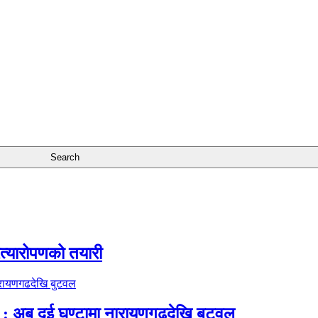
रत्यारोपणको तयारी
 अब दुई घण्टामा नारायणगढदेखि बुटवल