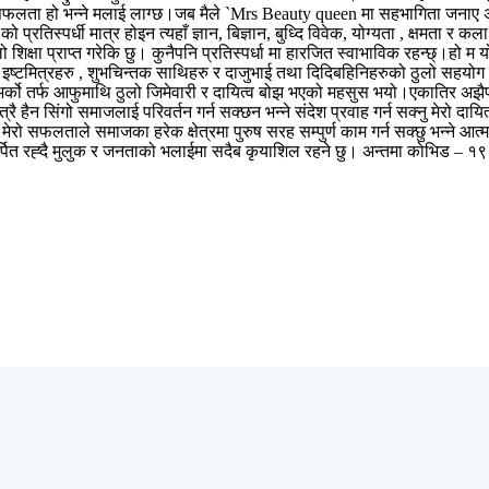
सफलता हो भन्ने मलाई लाग्छ।जब मैले `Mrs Beauty queen मा सहभागिता जनाए अधि
्रतिस्पर्धी मात्र होइन त्यहाँ ज्ञान, बिज्ञान, बुध्दि विवेक, योग्यता , क्षमता र
ठुलो शिक्षा प्राप्त गरेकि छु। कुनैपनि प्रतिस्पर्धा मा हारजित स्वाभाविक रहन्छ्
ार इष्टमित्रहरु , शुभचिन्तक साथिहरु र दाजुभाई तथा दिदिबहिनिहरुको ठुलो सहयोग 
र्को तर्फ आफुमाथि ठुलो जिमेवारी र दायित्व बोझ भएको महसुस भयो।एकातिर अझैप
्रै हैन सिंगो समाजलाई परिवर्तन गर्न सक्छन भन्ने संदेश प्रवाह गर्न सक्नु मेरो दा
ो सफलताले समाजका हरेक क्षेत्रमा पुरुष सरह सम्पुर्ण काम गर्न सक्छु भन्ने आत्
्पित रह्दै मुलुक र जनताको भलाईमा सदैब कृयाशिल रहने छु। अन्तमा कोभिड – १९ क