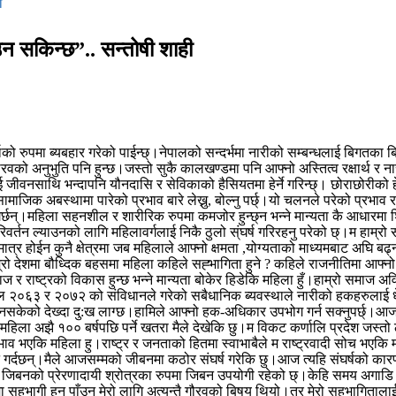
ी
उन सकिन्छ”.. सन्तोषी शाही
दर्जाको रुपमा ब्यबहार गरेको पाईन्छ्।नेपालको सन्दर्भमा नारीको सम्बन्धलाई बिगत
अनुभुति पनि हुन्छ।जस्तो सुकै कालखण्डमा पनि आफ्नो अस्तित्व रक्षार्थ र नारीक
ाई जीवनसाथि भन्दापनि यौनदासि र सेविकाको हैसियतमा हेर्ने गरिन्छ्। छोराछोरीको
माजिक अबस्थामा पारेको प्रभाव बारे लेख्नु, बोल्नु पर्छ्।यो चलनले परेको प्रभाव
गर्छन्।महिला सहनशील र शारीरिक रुपमा कमजोर हुन्छ्न भन्ने मान्यता कै आधारमा शिक्
न ल्याउनको लागि महिलावर्गलाई निकै ठुलो स्ंघर्ष गरिरहनु परेको छ्।म हाम्रो समाजलाई
ात्र होईन कुनै क्षेत्रमा जब महिलाले आफ्नो क्षमता ,योग्यताको माध्यमबाट अघि बढ्
रो देशमा बौध्दिक बहसमा महिला कहिले सह्भागिता हुने ? कहिले राजनीतिमा आफ्नो हिं
माज र राष्ट्रको विकास हुन्छ भन्ने मान्यता बोकेर हिडेकि महिला हुँ।हाम्रो सम
२०४७ साल २०६३ र २०७२ को संविधानले गरेको सबैधानिक ब्यवस्थाले नारीको हकहरुल
नसकेको देख्दा दु:ख लाग्छ।हामिले आफ्नो हक-अधिकार उपभोग गर्न सक्नुपर्छ्।आज स
हामि महिला अझै १०० बर्षपछि पर्ने खतरा मैले देखेकि छु।म विकट कर्णालि प्रदेश जस्तो 
भाव भएकि महिला हु।राष्ट्र र जनताको हितमा स्वाभाबैले म राष्ट्रवादी सोच भएकि मा
ुने गर्दछन्।मैले आजसम्मको जीबनमा कठोर संघर्ष गरेकि छु।आज त्यहि संघर्षको कारणल
ो जिबनको प्रेरणादायी श्रोत्रका रुपमा जिबन उपयोगी रहेको छ्।केहि समय अग
र्धा मा सहभागी हुन पाँउनु मेरो लागि अत्यन्तै गौरवको बिषय थियो।तर मेरो सहभाग