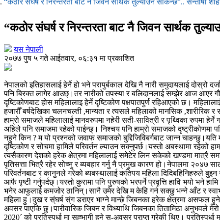
“कठोर संघर्ष र निरन्तरता बाट नै जिवन सार्थक तुल्याउन सकिन्छ”.. सन्तोषी शाह
“कठोर संघर्ष र निरन्तरता बाट नै जिवन सार्थक तुल्या
यस नेपाली
२०७७ पुष ५ गते आईतवार, ०६:३१ मा प्रकाशित
नेपालको इतिहासलाई हेर्ने हो भने परापुर्बकाल देखि नै नारी समुदायलाई दोस्रो 
पनि बिरक्त लागेर आउछ्।तर नारीको तपस्या र बलिदानलाई सम्झेर आज आएर गौरवको 
दृष्टिकोणबाट होस महिलालाइ हेर्ने दृष्टिकोण पक्षपातपुर्ण रहिआएको छ। महिलाल
हजारौँ बर्षदेखिका चलनचल्ती ,मान्यता र त्यसले महिलाको मानसिक ,शारीरिक र सा
हाम्रो समाजले महिलालाई मानवरुपमा नहेरी सती-सावित्री र पृथ्विका रुपमा हेर्ने 
अहिले पनि समाजमा रहेको पाईन्छ्। निश्चय पनि हाम्रो समाजको दृष्ट्रीकोणमा परिवर्त
नहुने किन ? म यो प्रश्नको जवाफ समाजको बुद्दिजिविबर्गबाट जान्न चाहन्छु।यति म
दृष्टिकोण र सोचमा हामिले परिवर्तन ल्याउन सक्नुपर्छ।यस्तो अबस्थामा रहेको हाम्
त्यसैकारण देशको हरेक क्षेत्रमा महिलालाई समेटेर लिन सकेको खण्डमा मात्रै स
पृतिसत्ता भित्रै रहेर सोच्नु र ब्यबहार गर्नु नै प्रमुख कारण हो।नेपालमा 
परिवर्तनबाट र कानुनले गरेको ब्यबस्थालाई कतिपय महिला दिदिबहिनिहरुले बुझ्न 
आफै पृष्टी गर्नुपर्दछ्।यस्तो कुरामा पनि पुरुषको भरपर्ने प्रवृत्ति हावि भयो भने 
भनेर आफुलाई कमजोर ठानिन्।सानै उमेर देखि म केहि गर्न सक्छु भन्ने आँट र स्वा
महिला हु।दुख र स्ंघर्ष स्ंग डराएर भाग्ने मान्छे जिबनका हरेक क्षेत्रमा असफल ह
अवसर पाएकि छु।पारीवारिक जिबन र विध्याथि जिबनका तितामिठा अनुभवले मेर
2020´ को प्रतिस्पर्धा मा सह्भागी हुने सु-अवसर प्राप्त गरेकी थिए। प्रतिस्प