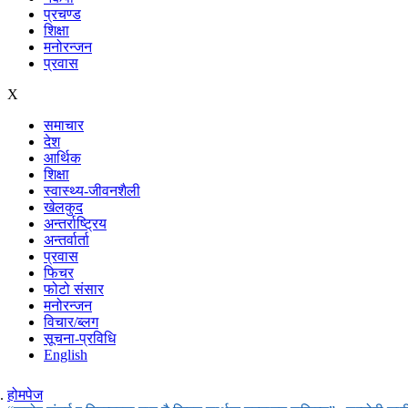
प्रचण्ड
शिक्षा
मनोरन्जन
प्रवास
X
समाचार
देश
आर्थिक
शिक्षा
स्वास्थ्य-जीवनशैली
खेलकुद
अन्तर्राष्ट्रिय
अन्तर्वार्ता
प्रवास
फिचर
फोटो संसार
मनोरन्जन
विचार/ब्लग
सूचना-प्रविधि
English
होमपेज