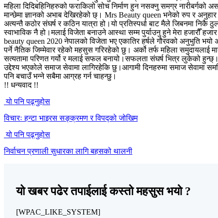
महिला दिदिबहिनिहरुको फराकिलो सोच निर्माण हुन नसक्नु समग्र नारीबर्गको अ
मान्छेमा ज्ञानको अभाब देखिरहेको छ्। Mrs Beauty queen भनेको रुप र अनुहार को प
अत्यन्तै कठोर संघर्ष र कठिन यात्रा हो।यो प्रतिस्पर्धा बाट मैले जिबनमा निकै 
स्वाभाविक नै हो।मलाई विजेता बनाउने आस्था सम्म पुर्याउनु हुने मेरा हजारौँ हज
beauty queen 2020 नेपालको विजेता भए एकातिर हर्षले गौरवको अनुभुति भयो अ
पर्ने नैतिक जिम्मेवार रहेको महसुस गरिरहेको छु। अर्को तर्फ महिला समुदायलाई मात
सत्यतामा परिणत गर्यो र मलाई सफल बनायो।सफलता संघर्ष भित्र लुकेको हुन्छ्।मेर
उद्देश्य भएकोले समाज सेवामा लागिरहेकि छु।आगामी दिनहरुमा समाज सेवामा समर
पनि बचाउँ भन्ने सबैमा आग्रह गर्न चाहन्छु।
!! धन्यवाद !!
यो पनि पढ्नुहोस
विचारः हन्टा भाइरस सङ्क्रमण र विपद्को जोखिम
यो पनि पढ्नुहोस
निर्वाचन प्रणाली सुधारका लागि बहसको थालनी
यो खबर पढेर तपाईलाई कस्तो महसुस भयो ?
[WPAC_LIKE_SYSTEM]