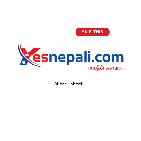
SKIP THIS
भर्खरैको अपडेट
ADVERTISEMENT
होमपेज
टप इन्ड टी–२० सिरिज : नेपाल आज मेलबर्न रेनेगेड्स एकेडेमीसँग भिड्दै
टप इन्ड टी–२० सिरिज : नेपाल
आज मेलबर्न रेनेगेड्स एकेडेमीसँग
भिड्दै