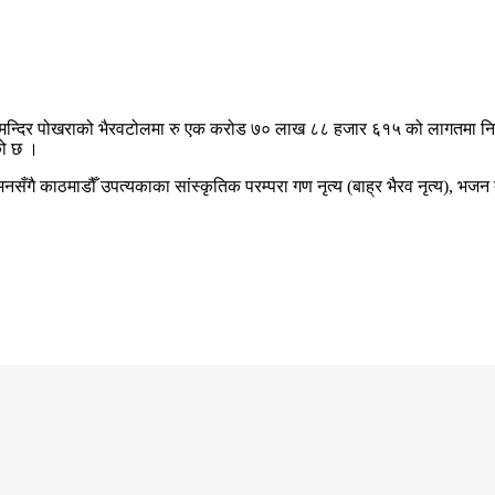
ैरव मन्दिर पोखराको भैरवटोलमा रु एक करोड ७० लाख ८८ हजार ६१५ को लागतमा निर्
को छ ।
ँगै काठमाडौँ उपत्यकाका सांस्कृतिक परम्परा गण नृत्य (बाह्र भैरव नृत्य), भजन