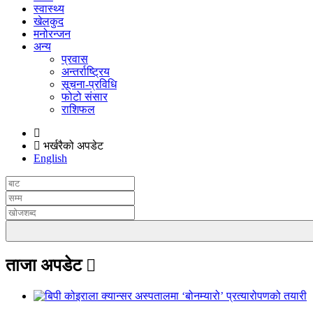
स्वास्थ्य
खेलकुद
मनोरन्जन
अन्य
प्रवास
अन्तर्राष्ट्रिय
सूचना-प्रविधि
फोटो संसार
राशिफल
भर्खरैको अपडेट
English
ताजा अपडेट