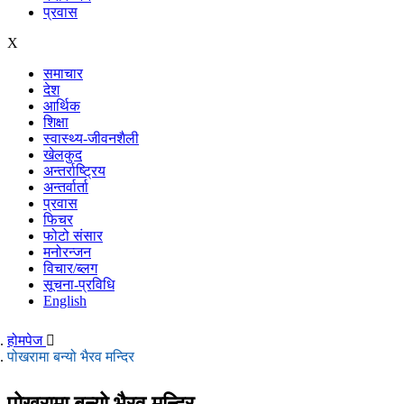
प्रवास
X
समाचार
देश
आर्थिक
शिक्षा
स्वास्थ्य-जीवनशैली
खेलकुद
अन्तर्राष्ट्रिय
अन्तर्वार्ता
प्रवास
फिचर
फोटो संसार
मनोरन्जन
विचार/ब्लग
सूचना-प्रविधि
English
होमपेज
पोखरामा बन्यो भैरव मन्दिर
पोखरामा बन्यो भैरव मन्दिर