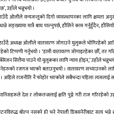
’, उहाँले भन्नुभयो ।
नाउँदै ओलीले वन्यजन्तुको दिगो व्यवस्थापनका लागि क्षमता अनुस
धान्ने सङ्ख्यामा मात्रै बाघ पाल्नुपर्छ, हौसिने काम गर्नुहुँदैन, हौसि
ाउँदै अध्यक्ष ओलीले वातावरण जोगाउने मुलुकले भोगिरहेको आर
रहेको टिप्पणी गर्नुभयो । ‘हामी वातावरण जोगाइरहेका छौँ, तर ग
्सिजन सित्तैमा पाउने यो मुलुकका लागि न्याय होइन,’ उहाँले भन्नुभय
याउनेहरुको रजगज भएको बताउनुभयो । वातावरण सच्याउनको लाग
 । अहिले राजनीति नै फोहोर भएकोले सबैभन्दा पहिला त्यसलाई सच्
 मानिसहरूले देश र लोकतन्त्रलाई क्षति पुग्ने गरी राज गरिरहेको 
रुद्ध बोल्न नसक्ने हो भने नेपाली डिक्सनेरीबाट सत्य भन्ने 