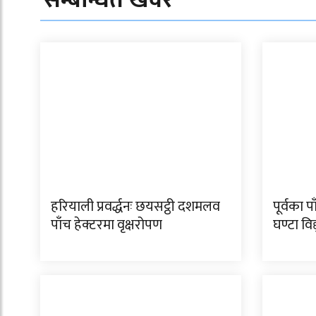
हरियाली प्रवर्द्धनः छयसट्ठी दशमलव
पूर्वका 
पाँच हेक्टरमा वृक्षरोपण
घण्टा विद