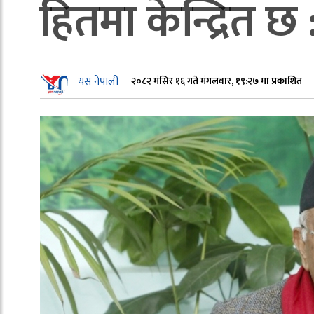
हितमा केन्द्रित छ
यस नेपाली
२०८२ मंसिर १६ गते मंगलवार, १९:२७ मा प्रकाशित