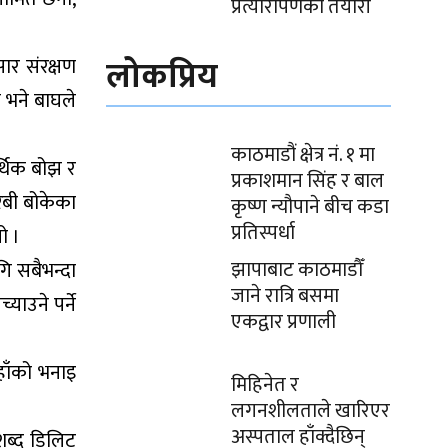
प्रत्यारोपणको तयारी
लोकप्रिय
ार संरक्षण
यो भने बाघले
काठमाडौं क्षेत्र नं. १ मा
्थिक बोझ र
प्रकाशमान सिंह र बाल
रिबी बोकेका
कृष्ण न्यौपाने बीच कडा
प्रतिस्पर्धा
ो ।
झापाबाट काठमाडौँ
ि सबैभन्दा
जाने रात्रि बसमा
याउने पर्ने
एकद्वार प्रणाली
उहाँको भनाइ
मिहिनेत र
लगनशीलताले खारिएर
अस्पताल हाँक्दैछिन्
शब्द डिलिट