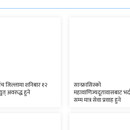
पाँच जिल्लामा शनिबार १२
सान्फ्रासिस्को
्युत् अवरुद्ध हुने
महावाणिज्यदूतावासबाट भद
सम्म मात्र सेवा प्रवाह हुने