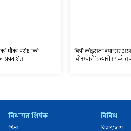
 को मौका परीक्षाको
बिपी कोइराला क्यान्सर अस
फल प्रकाशित
‘बोनम्यारो’ प्रत्यारोपणको त
बिधागत शिर्षक
विविध
शिक्षा
विचार/ब्लग