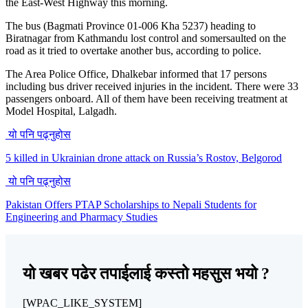
the East-West Highway this morning.
The bus (Bagmati Province 01-006 Kha 5237) heading to
Biratnagar from Kathmandu lost control and somersaulted on the
road as it tried to overtake another bus, according to police.
The Area Police Office, Dhalkebar informed that 17 persons
including bus driver received injuries in the incident. There were 33
passengers onboard. All of them have been receiving treatment at
Model Hospital, Lalgadh.
यो पनि पढ्नुहोस
5 killed in Ukrainian drone attack on Russia’s Rostov, Belgorod
यो पनि पढ्नुहोस
Pakistan Offers PTAP Scholarships to Nepali Students for
Engineering and Pharmacy Studies
यो खबर पढेर तपाईलाई कस्तो महसुस भयो ?
[WPAC_LIKE_SYSTEM]