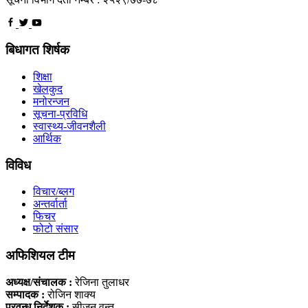
बिधागत शिर्षक
शिक्षा
खेलकुद
मनोरन्जन
सूचना-प्रविधि
स्वास्थ्य-जीवनशैली
आर्थिक
विविध
विचार/ब्लग
अन्तर्वार्ता
फिचर
फोटो संसार
अफिशियल टीम
अध्यक्ष/संचालक :
रेजिना तुलाधर
सम्पादक :
रोजिन शाक्य
प्रवन्ध निर्देशक :
सीज़न वन्त