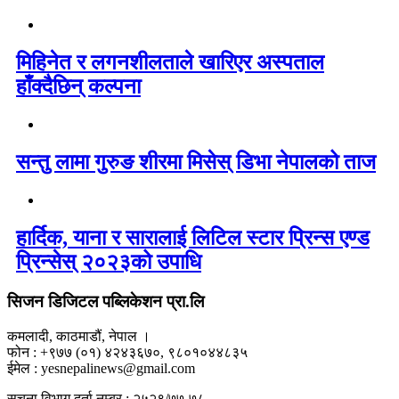
मिहिनेत र लगनशीलताले खारिएर अस्पताल
हाँक्दैछिन् कल्पना
सन्तु लामा गुरुङ शीरमा मिसेस् डिभा नेपालको ताज
हार्दिक, याना र सारालाई लिटिल स्टार प्रिन्स एण्ड
प्रिन्सेस् २०२३को उपाधि
सिजन डिजिटल पब्लिकेशन प्रा.लि
कमलादी, काठमाडौं, नेपाल ।
फोन : +९७७ (०१) ४२४३६७०, ९८०१०४४८३५
ईमेल : yesnepalinews@gmail.com
सूचना विभाग दर्ता नम्बर : २५२९/७७-७८