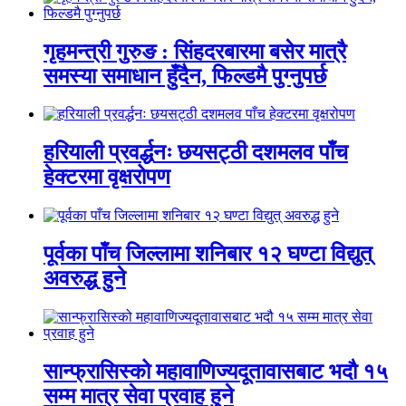
गृहमन्त्री गुरुङ : सिंहदरबारमा बसेर मात्रै
समस्या समाधान हुँदैन, फिल्डमै पुग्नुपर्छ
हरियाली प्रवर्द्धनः छयसट्ठी दशमलव पाँच
हेक्टरमा वृक्षरोपण
पूर्वका पाँच जिल्लामा शनिबार १२ घण्टा विद्युत्
अवरुद्ध हुने
सान्फ्रासिस्को महावाणिज्यदूतावासबाट भदौ १५
सम्म मात्र सेवा प्रवाह हुने