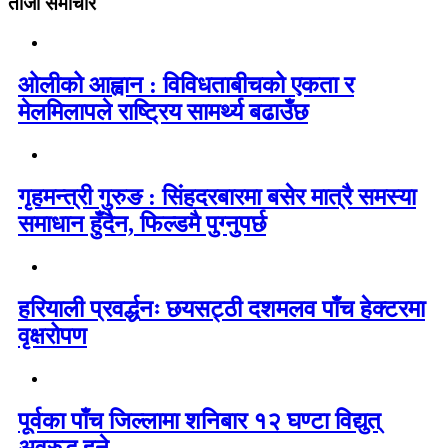
ताजा समाचार
ओलीको आह्वान : विविधताबीचको एकता र
मेलमिलापले राष्ट्रिय सामर्थ्य बढाउँछ
गृहमन्त्री गुरुङ : सिंहदरबारमा बसेर मात्रै समस्या
समाधान हुँदैन, फिल्डमै पुग्नुपर्छ
हरियाली प्रवर्द्धनः छयसट्ठी दशमलव पाँच हेक्टरमा
वृक्षरोपण
पूर्वका पाँच जिल्लामा शनिबार १२ घण्टा विद्युत्
अवरुद्ध हुने