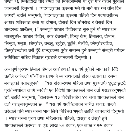
घण्टा १६ मिनेटदेखि चार घण्टा २७ मिनेटसम्ममा यो दूरी पार गरेको गुरुङले
जानकारी दिनुुभयो । “पदयात्राका क्रममा भने यो मार्ग पार गर्न तीन दिन
लाग्छ”, उहाँले भन्नुुभयो, “पदयात्राका क्रममा पहिलो दिन पदयात्रीहरू
आधार शविरबाट बम्बो या दोभान, दोस्रो दिन छोम्रोङ र तेस्रो दिन
घान्द्रुक आउँछन् ।” अन्नपूर्ण आधार शिविरबाट सुरु हुने यो म्याराथन
माछापुच्छे« आधार शिविर, बगर देउराली, हिन्कु केभ, हिमालय, दोभान,
सिनुवा, भनुवा, छोम्रोङ, तउलु, घुर्जुङ, चुइँले, मेलाँचे, कोम्रोङडाँडा,
किम्रोङखोला उरी हुँदै घान्द्रुकमा पुगेर सम्पन्न हुने अन्नपूर्ण सेन्चुरी पर्यटन
समितिका सचिव मिकास गुरुङले जानकारी दिनुुभयो ।
अन्नपूर्ण प्रथम हिमाल हिमाल आरोहणको ७६ वर्ष पुगेको जानकारी दिँदै
उहाँले अघिल्लो पाँचौँ संस्करणको म्याराथनलाई हीरक उत्सवका रुपमा
मनाइएको बताउनुुभयो । “यस संस्करणमा महिला तथा पुुरुषतर्फ छुट्टाछुट्टै
प्रतिस्पर्धाका लागि स्वदेशी एवं विदेशी धावकहरूले नाम दर्ता गराइरहनुुभएको
छ”, उहाँले भन्नुुभयो, “हालसम्म १३ विदेशीसहित ४० जना धावकहरूले नाम
दर्ता गराइसक्नुुभएको छ ।” यस वर्ष अर्जेन्टिनाका चर्चित धावक पाब्लो
उरेटाले पनि म्यारथनमा भाग लिने निश्चित भएको उहाँले जानकारी दिनुुभयो
। म्याराथनमा पुरुष तथा महिलातर्फ पहिलो, दोस्रा र तेस्रो हुने
धावकहरूले क्रमशः रु एक लाख ५० हजार, एक लाख र ७५ हजार