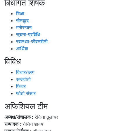
बिधागत शिर्षक
शिक्षा
खेलकुद
मनोरन्जन
सूचना-प्रविधि
स्वास्थ्य-जीवनशैली
आर्थिक
विविध
विचार/ब्लग
अन्तर्वार्ता
फिचर
फोटो संसार
अफिशियल टीम
अध्यक्ष/संचालक :
रेजिना तुलाधर
सम्पादक :
रोजिन शाक्य
प्रवन्ध निर्देशक :
सीज़न वन्त