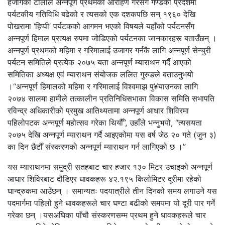
हर्जोगको टोलीले अन्नपूर्ण प्रथमको आरोहण गरेसँगै गण्डकी प्रदेशमा
पर्यटकीय गतिविधि बढेको र त्यसको एक दशकपछि सन् १९६० देखि
पोखरामा ‘हिप्पी’ पर्यटकको आगमन भएको विषयले यहाँको पर्यटनसँग
अन्नपूर्ण हिमाल प्रत्यक्ष रुपमा जोडिएको पर्यटनका जानकारहरू बताउँछन् ।
अन्नपूर्ण प्रथमको महिमा र गरिमालाई उजागर गर्नकै लागि अन्नपूर्ण सेन्चुरी
पर्यटन समितिले प्रत्येक २०७५ यता अन्नपूर्ण म्याराथन गर्दै आएको
समितिका अध्यक्ष एवं म्याराथन संयोजक ललित गुुरुङले बताउनुुभयो
।“अन्नपूर्ण हिमालको महिमा र गरिमालाई विश्वमाझ पु¥याउनका लागि
२०७४ सालमा हामीले तत्कालीन प्रतिनिधिसभाका विकास समिति सभापति
रविन्द्र अधिकारीको प्रमुख आतिथ्यतामा अन्नपूर्ण आधार शिविरमा
पहिलोपटक अन्नपूर्ण महोत्सव गरेका थियौँ”, उहाँले भन्नुुभयो, “त्यसयता
२०७५ देखि अन्नपूर्ण म्याराथन गर्दै आइएकोमा यस वर्ष जेठ २० गते (जुन ३)
का दिन छैटौँ संस्करणको अन्नपूर्ण म्याराथन गर्न लागिएको छ ।”
यस म्याराथनमा समुद्री सतहबाट चार हजार १३० मिटर उचाइको अन्नपूर्ण
आधार शिविरबाट दौडिएर धावकहरू ४२.१९५ किलोमिटर दूरीमा रहेको
घान्द्रुकमा आउँछन् । समान्यतः पदयात्रीले तीन दिनको समय लगाउने यस
पदमार्गमा पहिलो हुने धावकहरूले चार घण्टा बढीको समयमा यो दूरी पार गर्ने
गरेका छन् ।यसअघिका पाँचौ संस्करणसम्म प्रथम हुने धावकहरूले चार