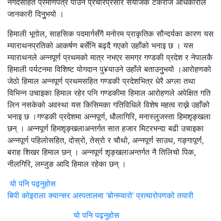
नगदसहित प्रमाणपत्र पाउने प्रचारप्रसार संयोजक टंकराज अधिकारीले
जानकारी दिनुुभयो ।
हिमाली भूगोल, साहसिक पदमार्गसँगै मनोरम प्राकृतिक सौन्दर्यका कारण यस
म्याराथनप्रतिको आकर्षण बर्सेनि बढ्दै गएको उहाँको भनाइ छ । यस
म्याराथनले अन्नपूर्ण प्रथमको मात्र नभएर समग्र गण्डकी प्रदेश र नेपालकै
हिमाली पर्यटनमा विशिष्ट योगदान पु¥याउने उहाँले बताउनुुभयो ।आरोहणको
जेठो हिमाल अन्नपूर्ण प्रथमसहित गण्डकी प्रदेशभित्र धेरै अग्ला तथा
विभिन्न उचाइका हिमाल रहेर पनि गण्डकीमा हिमाल आरोहणले अपेक्षित गति
लिन नसकेको अवस्था यस किसिमका गतिविधिले विशेष महत्व राख्ने उहाँको
भनाइ छ ।गण्डकी प्रदेशमा अन्नपूर्ण, धौलागिरि, मनास्लुजस्ता हिमशृङ्खला
छन् । अन्नपूर्ण हिमशृङ्खलाअन्तर्गत सात हजार मिटरभन्दा बढी उचाइका
अन्नपूर्ण पहिलोसहित, दोस्रो, तेस्रो र चौथो, अन्नपूर्ण साउथ, गङ्गापूर्ण,
बराह शिखर हिमाल छन् । अन्नपूर्ण शृङ्खलाअन्तर्गत नै तिलिचो पिक,
नीलगिरि, लम्जुङ आदि हिमाल रहेका छन् ।
यो पनि पढ्नुहोस
बिपी कोइराला क्यान्सर अस्पतालमा ‘बोनम्यारो’ प्रत्यारोपणको तयारी
यो पनि पढ्नुहोस