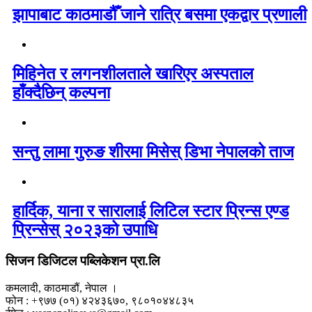
झापाबाट काठमाडौँ जाने रात्रि बसमा एकद्वार प्रणाली
मिहिनेत र लगनशीलताले खारिएर अस्पताल
हाँक्दैछिन् कल्पना
सन्तु लामा गुरुङ शीरमा मिसेस् डिभा नेपालको ताज
हार्दिक, याना र सारालाई लिटिल स्टार प्रिन्स एण्ड
प्रिन्सेस् २०२३को उपाधि
सिजन डिजिटल पब्लिकेशन प्रा.लि
कमलादी, काठमाडौं, नेपाल ।
फोन : +९७७ (०१) ४२४३६७०, ९८०१०४४८३५