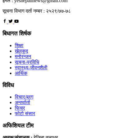
ईमेल : yesnepalinews@gmail.com
सूचना विभाग दर्ता नम्बर : २५२९/७७-७८
बिधागत शिर्षक
शिक्षा
खेलकुद
मनोरन्जन
सूचना-प्रविधि
स्वास्थ्य-जीवनशैली
आर्थिक
विविध
विचार/ब्लग
अन्तर्वार्ता
फिचर
फोटो संसार
अफिशियल टीम
अध्यक्ष/संचालक :
रेजिना तुलाधर