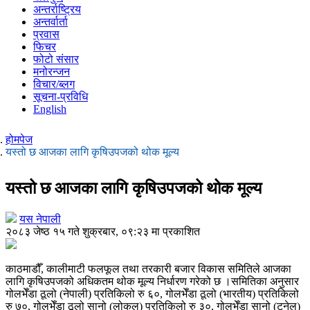
अन्तर्राष्ट्रिय
अन्तर्वार्ता
प्रवास
फिचर
फोटो संसार
मनोरन्जन
विचार/ब्लग
सूचना-प्रविधि
English
होमपेज
यस्तो छ आजका लागि कृषिउपजको थोक मूल्य
यस्तो छ आजका लागि कृषिउपजको थोक मूल्य
यस नेपाली
२०८३ जेष्ठ १५ गते शुक्रबार, ०९:२३ मा प्रकाशित
काठमाडौँ, कालीमाटी फलफूल तथा तरकारी बजार विकास समितिले आजका
लागि कृषिउपजको अधिकतम थोक मूल्य निर्धारण गरेको छ ।समितिका अनुसार
गोलभेँडा ठूलो (नेपाली) प्रतिकिलो रु ६०, गोलभेँडा ठूलो (भारतीय) प्रतिकिलो
रु ७०, गोलभेँडा ठूलो सानो (लोकल) प्रतिकिलो रु ३०, गोलभेँडा सानो (टनेल)