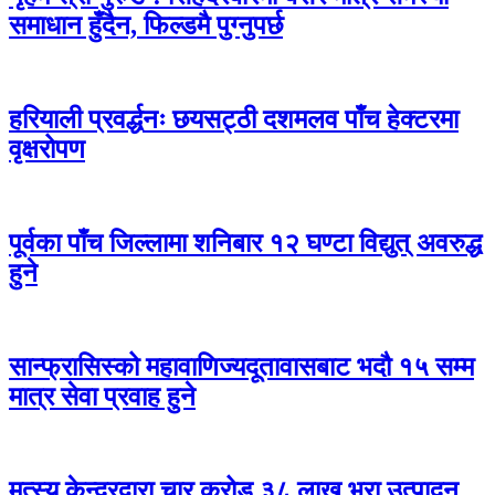
समाधान हुँदैन, फिल्डमै पुग्नुपर्छ
हरियाली प्रवर्द्धनः छयसट्ठी दशमलव पाँच हेक्टरमा
वृक्षरोपण
पूर्वका पाँच जिल्लामा शनिबार १२ घण्टा विद्युत् अवरुद्ध
हुने
सान्फ्रासिस्को महावाणिज्यदूतावासबाट भदौ १५ सम्म
मात्र सेवा प्रवाह हुने
मत्स्य केन्द्रद्वारा चार करोड ३८ लाख भुरा उत्पादन