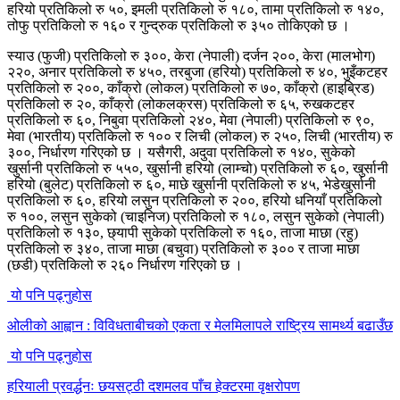
हरियो प्रतिकिलो रु ५०, इमली प्रतिकिलो रु १८०, तामा प्रतिकिलो रु १४०,
तोफु प्रतिकिलो रु १६० र गुन्द्रुक प्रतिकिलो रु ३५० तोकिएको छ ।
स्याउ (फुजी) प्रतिकिलो रु ३००, केरा (नेपाली) दर्जन २००, केरा (मालभोग)
२२०, अनार प्रतिकिलो रु ४५०, तरबुजा (हरियो) प्रतिकिलो रु ४०, भुइँकटहर
प्रतिकिलो रु २००, काँक्रो (लोकल) प्रतिकिलो रु ७०, काँक्रो (हाइब्रिड)
प्रतिकिलो रु २०, काँक्रो (लोकलक्रस) प्रतिकिलो रु ६५, रुखकटहर
प्रतिकिलो रु ६०, निबुवा प्रतिकिलो २४०, मेवा (नेपाली) प्रतिकिलो रु ९०,
मेवा (भारतीय) प्रतिकिलो रु १०० र लिची (लोकल) रु २५०, लिची (भारतीय) रु
३००, निर्धारण गरिएको छ । यसैगरी, अदुवा प्रतिकिलो रु १४०, सुकेको
खुर्सानी प्रतिकिलो रु ५५०, खुर्सानी हरियो (लाम्चो) प्रतिकिलो रु ६०, खुर्सानी
हरियो (बुलेट) प्रतिकिलो रु ६०, माछे खुर्सानी प्रतिकिलो रु ४५, भेडेखुर्सानी
प्रतिकिलो रु ६०, हरियो लसुन प्रतिकिलो रु २००, हरियो धनियाँ प्रतिकिलो
रु १००, लसुन सुकेको (चाइनिज) प्रतिकिलो रु १८०, लसुन सुकेको (नेपाली)
प्रतिकिलो रु १३०, छ्यापी सुकेको प्रतिकिलो रु १६०, ताजा माछा (रहु)
प्रतिकिलो रु ३४०, ताजा माछा (बचुवा) प्रतिकिलो रु ३०० र ताजा माछा
(छडी) प्रतिकिलो रु २६० निर्धारण गरिएको छ ।
यो पनि पढ्नुहोस
ओलीको आह्वान : विविधताबीचको एकता र मेलमिलापले राष्ट्रिय सामर्थ्य बढाउँछ
यो पनि पढ्नुहोस
हरियाली प्रवर्द्धनः छयसट्ठी दशमलव पाँच हेक्टरमा वृक्षरोपण