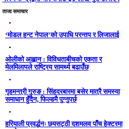
ताजा समाचार
‘मोडल हन्ट नेपाल’को उपाधि परन्तप र लिजालाई
ओलीको आह्वान : विविधताबीचको एकता र
मेलमिलापले राष्ट्रिय सामर्थ्य बढाउँछ
गृहमन्त्री गुरुङ : सिंहदरबारमा बसेर मात्रै समस्या
समाधान हुँदैन, फिल्डमै पुग्नुपर्छ
हरियाली प्रवर्द्धनः छयसट्ठी दशमलव पाँच हेक्टरमा