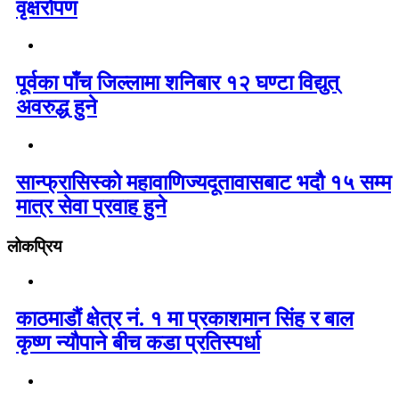
वृक्षरोपण
पूर्वका पाँच जिल्लामा शनिबार १२ घण्टा विद्युत्
अवरुद्ध हुने
सान्फ्रासिस्को महावाणिज्यदूतावासबाट भदौ १५ सम्म
मात्र सेवा प्रवाह हुने
लोकप्रिय
काठमाडौं क्षेत्र नं. १ मा प्रकाशमान सिंह र बाल
कृष्ण न्यौपाने बीच कडा प्रतिस्पर्धा