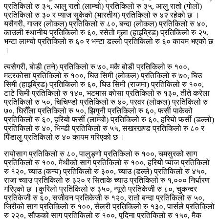
प्रतिकिलो रु ३५, आलु रातो (लाम्चो) प्रतिकिलो रु ३५, आलु रातो (गोलो)
प्रतिकिलो रु ३० र प्याज सुकेको (भारतीय) प्रतिकिलो रु ४२ रहेको छ ।
यसैगरी, गाजर (लोकल) प्रतिकिलो रु ८०, बन्दा (लोकल) प्रतिकिलो रु ४०,
काउली स्थानीय प्रतिकिलो रु ६०, रसेतो मूला (हाइब्रिड) प्रतिकिलो रु २५,
भन्टा लाम्चो प्रतिकिलो रु ६० र भन्टा डल्लो प्रतिकिलो रु ६० कायम भएको छ
।
त्यसैगरी, बोडी (तने) प्रतिकिलो रु ७०, मकै बोडी प्रतिकिलो रु १००,
मटरकोसा प्रतिकिलो रु १००, घिउ सिमी (लोकल) प्रतिकिलो रु ७०, घिउ
सिमी (हाइब्रिड) प्रतिकिलो रु ६०, घिउ सिमी (राजमा) प्रतिकिलो रु १००,
टाटे सिमी प्रतिकिलो रु १४०, भटमास कोसा प्रतिकिलो रु १३०, तीते करेला
प्रतिकिलो रु ५०, चिचिण्डो प्रतिकिलो रु ४०, परवर (लोकल) प्रतिकिलो रु
७०, घिरौँला प्रतिकिलो रु ५०, झिगुनी प्रतिकिलो रु ६०, फर्सी पाकेको
प्रतिकिलो रु ६०, हरियो फर्सी (लाम्चो) प्रतिकिलो रु ६०, हरियो फर्सी (डल्लो)
प्रतिकिलो रु ४०, भिन्डी प्रतिकिलो रु ५५, सखरखण्ड प्रतिकिलो रु ८० र
पिँडालु प्रतिकिलो रु ४० कायम गरिएको छ ।
रायोसाग प्रतिकिलो रु ८०, पालुङ्गो प्रतिकिलो रु १००, चमसुरको साग
प्रतिकिलो रु १००, मेथीको साग प्रतिकिलो रु १००, हरियो प्याज प्रतिकिलो
रु १२०, च्याउ (कन्य) प्रतिकिलो रु ३००, च्याउ (डल्ले) प्रतिकिलो रु ४५०,
राजा च्याउ प्रतिकिलो रु ३२० र सिताके च्याउ प्रतिकिलो रु १,००० निर्धारण
गरिएको छ ।कुरिलो प्रतिकिलो रु ३५०, न्यूरो प्रतिकेजी रु ८०, चुकन्दर
प्रतिकेजी रु ६०, सजीवन प्रतिकेजी रु १२०, रातो बन्दा प्रतिकिलो रु ५०,
जिरीको साग प्रतिकिलो रु १००, सेलरी प्रतिकिलो रु १३०, पार्सले प्रतिकिलो
रु २२०, सौफको साग प्रतिकिलो रु १००, पुदिना प्रतिकिलो रु १५०, मैक