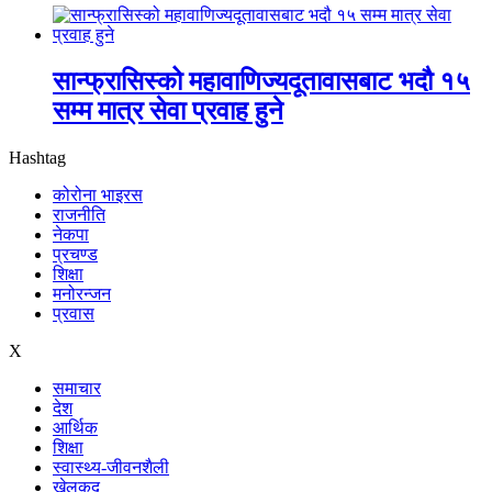
सान्फ्रासिस्को महावाणिज्यदूतावासबाट भदौ १५
सम्म मात्र सेवा प्रवाह हुने
Hashtag
कोरोना भाइरस
राजनीति
नेकपा
प्रचण्ड
शिक्षा
मनोरन्जन
प्रवास
X
समाचार
देश
आर्थिक
शिक्षा
स्वास्थ्य-जीवनशैली
खेलकुद