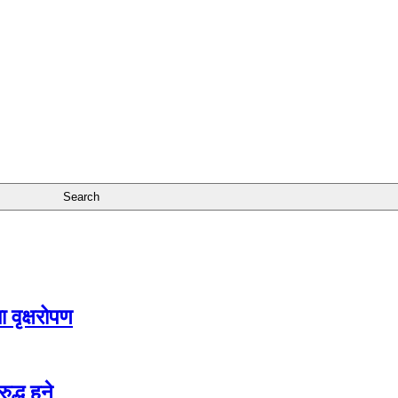
 वृक्षरोपण
द्ध हुने