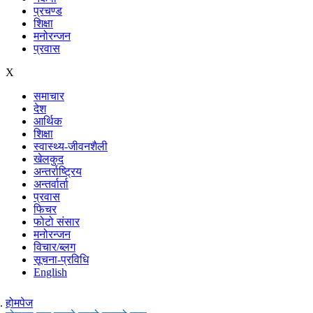
प्रचण्ड
शिक्षा
मनोरन्जन
प्रवास
X
समाचार
देश
आर्थिक
शिक्षा
स्वास्थ्य-जीवनशैली
खेलकुद
अन्तर्राष्ट्रिय
अन्तर्वार्ता
प्रवास
फिचर
फोटो संसार
मनोरन्जन
विचार/ब्लग
सूचना-प्रविधि
English
होमपेज