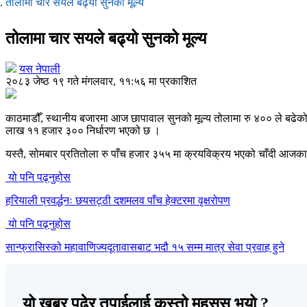
तोलामा चार सयले बढ्यो सुनको मूल्य
तोलामा चार सयले बढ्यो सुनको मूल्य
यस नेपाली
२०८३ जेष्ठ १९ गते मंगलवार, ११:५६ मा प्रकाशित
काठमाडौँ, स्थानीय बजारमा आज छापावाल सुनको मूल्य तोलामा रु ४०० ले बढे
लाख ११ हजार ३०० निर्धारण भएको छ ।
यस्तै, सोमबार प्रतितोला रु पाँच हजार ३५५ मा क्रयविक्रय भएको चाँदी आजका
यो पनि पढ्नुहोस
हरियाली प्रवर्द्धनः छयसट्ठी दशमलव पाँच हेक्टरमा वृक्षरोपण
यो पनि पढ्नुहोस
सान्फ्रासिस्को महावाणिज्यदूतावासबाट भदौ १५ सम्म मात्र सेवा प्रवाह हुने
यो खबर पढेर तपाईलाई कस्तो महसुस भयो ?