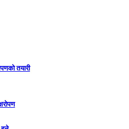
ारोपणको तयारी
क्षरोपण
हुने