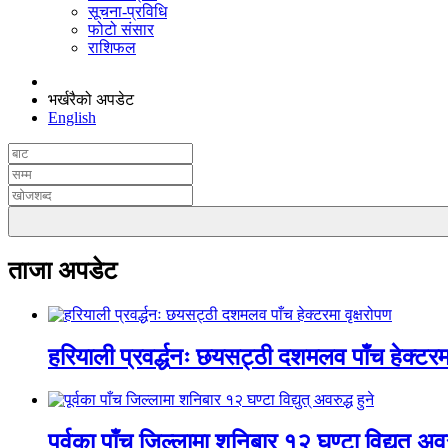
सूचना-प्रविधि
फोटो संसार
राशिफल
भर्खरैको अपडेट
English
ताजा अपडेट
हरियाली प्रवर्द्धनः छयसट्ठी दशमलव पाँच हेक्टरमा
पूर्वका पाँच जिल्लामा शनिबार १२ घण्टा विद्युत् अवरु