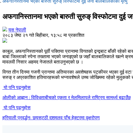
अफगानिस्तानमा भएको बारुती सुरुङ् विस्फोटमा दुई जना बालबालिकाको मृत्यु
अफगानिस्तानमा भएको बारुती सुरुङ् विस्फोटमा दुई जन
यस नेपाली
२०८३ जेष्ठ २१ गते बिहीबार, १३:५८ मा प्रकाशित
काबुल, अफगानिस्तानको पूर्वी पक्तिया प्रान्तमा विगतको द्वन्द्वबाट बाँकी रहेको
बाबा जिल्लाको स्पेना तख्तामा भएको जनाइएको छ जहाँ बालबालिकाले खल्ने क्रमम
मावलवी निसार अहमद नेजातले बताउनुभएको छ ।
विगत तीन दिनमा गजनी प्रान्तमा अतियारका अवशेषहरू पट्कीयर भएका दुई वटा छु
सरुङ् र अप्रकाशित हतियारहरूको भग्नावशेषले उच्च जोखिममा रहेको मुलुकको
यो पनि पढ्नुहोस
ओलीको आह्वान : विविधताबीचको एकता र मेलमिलापले राष्ट्रिय सामर्थ्य बढाउँछ
यो पनि पढ्नुहोस
हरियाली प्रवर्द्धनः छयसट्ठी दशमलव पाँच हेक्टरमा वृक्षरोपण