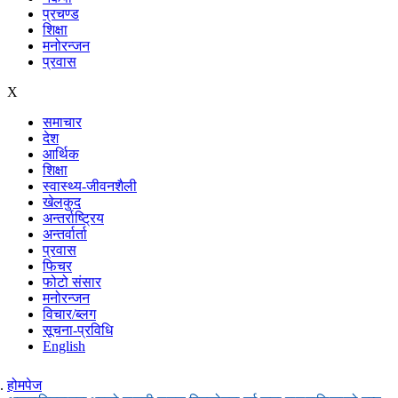
प्रचण्ड
शिक्षा
मनोरन्जन
प्रवास
X
समाचार
देश
आर्थिक
शिक्षा
स्वास्थ्य-जीवनशैली
खेलकुद
अन्तर्राष्ट्रिय
अन्तर्वार्ता
प्रवास
फिचर
फोटो संसार
मनोरन्जन
विचार/ब्लग
सूचना-प्रविधि
English
होमपेज