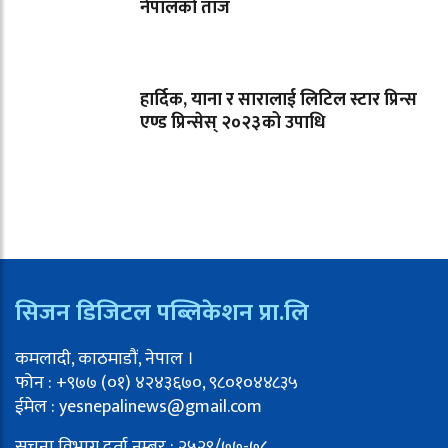
नेपालको ताज
हार्दिक, याना र सारालाई लिटिल स्टार प्रिन्स
एण्ड प्रिन्सेस् २०२३को उपाधि
सिजन डिजिटल पब्लिकेशन प्रा.लि
कमलादी, काठमाडौं, नेपाल ।
फोन : +९७७ (०१) ४२४३६७०, ९८०१०४४८३५
ईमेल : yesnepalinews@gmail.com
सूचना विभाग दर्ता नम्बर : २५२९/७७-७८