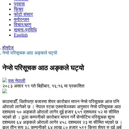
प्रवास
फिचर
फोटो संसार
मनोरन्जन
विचार/ब्लग
सूचना-प्रविधि
English
होमपेज
नेप्से परिसूचक आठ अङ्कले घट्यो
नेप्से परिसूचक आठ अङ्कले घट्यो
यस नेपाली
२०८३ असार ११ गते बिहीबार, १६:१६ मा प्रकाशित
काठमाडौँ, धितोपत्र बजारमा शेयर कारोबार मापन नेप्से परिसूचक आज पनि
ओरालो लागेको छ । नेपाल स्टक एक्सचेञ्जका अनुसार नेप्से परिसूचक आठ
दशमलव ५० अङ्कले ओरालो लागेर दुई हजार ६५१ दशमलव ५२ मा सीमित
भएको हो । ठूला कम्पनीको कारोबार मापन गर्ने सेन्सेटिभ परिसूचक शून्य
दशमलव ६४ अङ्कले ओरालो लागेर ४५८ दशमलव २३ मा सीमित भएको छ ।
कूल तीन सय ३८ कम्पनीको ६४ लाख ८० हजार ५९९ कित्ता शेयर रु दुई अर्ब