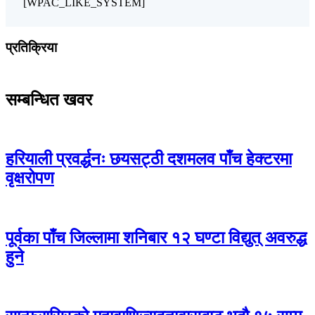
[WPAC_LIKE_SYSTEM]
प्रतिक्रिया
सम्बन्धित खवर
हरियाली प्रवर्द्धनः छयसट्ठी दशमलव पाँच हेक्टरमा
वृक्षरोपण
पूर्वका पाँच जिल्लामा शनिबार १२ घण्टा विद्युत् अवरुद्ध
हुने