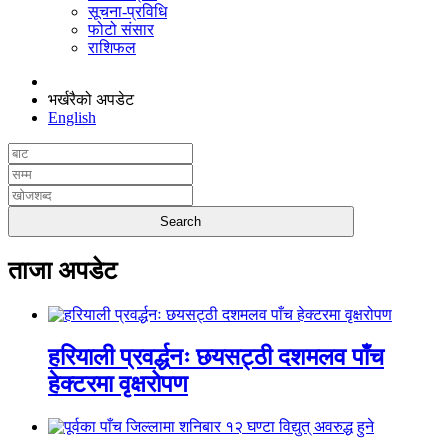
सूचना-प्रविधि
फोटो संसार
राशिफल
भर्खरैको अपडेट
English
ताजा अपडेट
हरियाली प्रवर्द्धनः छयसट्ठी दशमलव पाँच
हेक्टरमा वृक्षरोपण