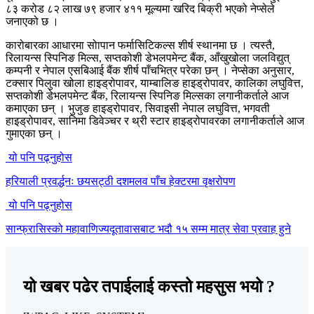
८३ करोड ८२ लाख ७९ हजार ४११ मूल्यमा खरिद बिक्री भएको नेप्सेले
जनाएको छ ।
कारोबारका आधारमा सोापान फर्मासिटिकल्स शीर्ष स्थानमा छ । त्यस्तै,
रिलायन्स स्पिनिङ मिल्स, सप्तकोशी डेभलपमेन्ट बैंक, आँखुखोला जलविद्युत्
कम्पनी र नेपाल एसबिआई बैंक शीर्ष पाँचभित्र परेका छन् । नेप्सेका अनुसार,
टक्सार पिलुवा खोला हाइड्रोपावर, याम्बालिङ हाइड्रोपावर, कालिका लघुवित्त,
सप्तकोशी डेभलपमेन्ट बैंक, रिलायन्स स्पिनिङ मिल्सका लगानीकर्ताले आज
कमाएका छन् । भुजुङ हाइड्रोपावर, सिवाइसी नेपाल लघुवित्त, भगवती
हाइड्रोपावर, सानिमा डिवेञ्चर र थ्री स्टार हाइड्रोपावरका लगानीकर्ताले आज
गुमाएका छन् ।
यो पनि पढ्नुहोस
हरियाली प्रवर्द्धनः छयसट्ठी दशमलव पाँच हेक्टरमा वृक्षरोपण
यो पनि पढ्नुहोस
सान्फ्रासिस्को महावाणिज्यदूतावासबाट भदौ १५ सम्म मात्र सेवा प्रवाह हुने
यो खबर पढेर तपाईलाई कस्तो महसुस भयो ?