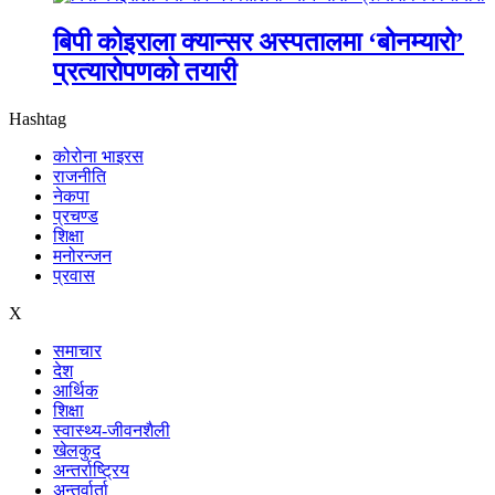
बिपी कोइराला क्यान्सर अस्पतालमा ‘बोनम्यारो’
प्रत्यारोपणको तयारी
Hashtag
कोरोना भाइरस
राजनीति
नेकपा
प्रचण्ड
शिक्षा
मनोरन्जन
प्रवास
X
समाचार
देश
आर्थिक
शिक्षा
स्वास्थ्य-जीवनशैली
खेलकुद
अन्तर्राष्ट्रिय
अन्तर्वार्ता