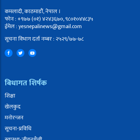
कमलादी, काठमाडौं, नेपाल ।
फोन : +९७७ (०१) ४२४३६७०, ९८०१०४४८३५
ईमेल : yesnepalinews@gmail.com
सूचना विभाग दर्ता नम्बर : २५२९/७७-७८
बिधागत शिर्षक
शिक्षा
खेलकुद
मनोरन्जन
सूचना-प्रविधि
स्वास्थ्य-जीवनशैली