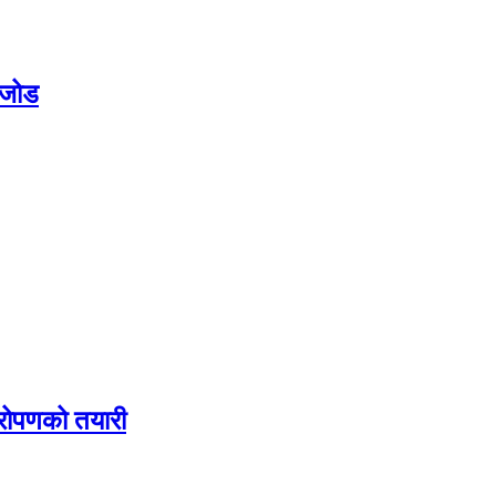
ो जोड
यारोपणको तयारी