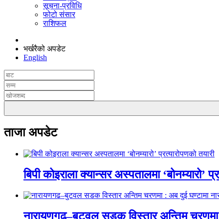
सूचना-प्रविधि
फोटो संसार
राशिफल
भर्खरैको अपडेट
English
ताजा अपडेट
बिपी कोइराला क्यान्सर अस्पतालमा ‘बोनम्यारो’ प्
नारायणगढ–बुटवल सडक विस्तार अन्तिम चरणमा :