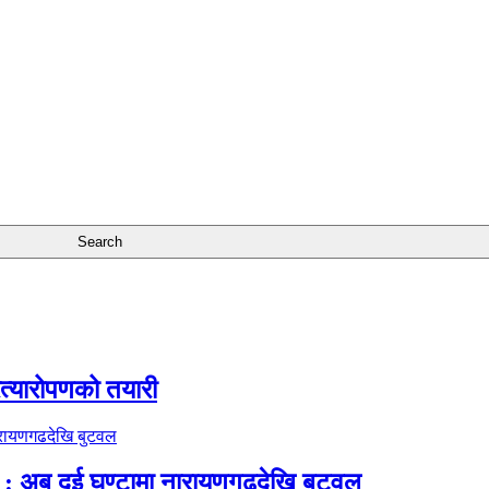
रत्यारोपणको तयारी
 अब दुई घण्टामा नारायणगढदेखि बुटवल