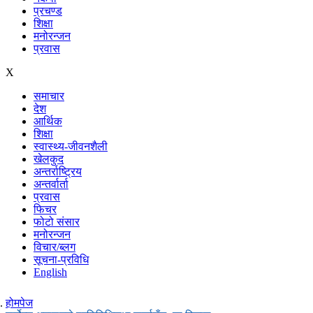
प्रचण्ड
शिक्षा
मनोरन्जन
प्रवास
X
समाचार
देश
आर्थिक
शिक्षा
स्वास्थ्य-जीवनशैली
खेलकुद
अन्तर्राष्ट्रिय
अन्तर्वार्ता
प्रवास
फिचर
फोटो संसार
मनोरन्जन
विचार/ब्लग
सूचना-प्रविधि
English
होमपेज