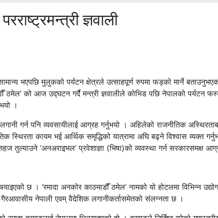
राष्ट्रमन्त्री ज्ञवाली
सामान्य भएपछि मुलुकको पर्यटन क्षेत्रले उत्साहपूर्ण रुपमा फड्को मार्ने बताउनुभ
ठमेल’ को आज उद्घटन गर्दै मन्त्री ज्ञवालीले कोभिड पछि नेपालको पर्यटन फस्
ुभयो ।
 साथ लगानी गर्न पनि व्यवसायीलाई आग्रह गर्नुभयो । अहिलेको राजनीतिक अस्थिरता
नीतिक स्थिरता कायम भई आर्थिक समृद्धिको यात्रामा अघि बढ्ने विश्वास व्यक्त गर्न
हज तुल्याउने ‘अनअराइभल’ प्रवेशाज्ञा (भिषा)को व्यवस्था गर्न सरकारसमक्ष आग्र
 भित्र्याइएको छ । ‘रमादा अनकोर काठमाडौँ ठमेल’ नामको यो होटलमा विभिन्न उद्योग
का गैरआवासीय नेपाली एवम् वैदेशिक लगानीकर्तासमेतको संलग्नता छ ।