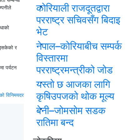
यता सम्बन्धी
कोरियाली राजदूतद्वारा
्पनीले
परराष्ट्र सचिवसँग बिदाइ
िधाको
भेट
नेपाल–कोरियाबीच सम्पर्क
भइसकेको र
विस्तारमा
परराष्ट्रमन्त्रीको जोड
मा पर्यटन
यस्तो छ आजका लागि
कृषिउपजको थोक मूल्य
ाको विनिमयदर
बेनी–जोमसोम सडक
रातिमा बन्द