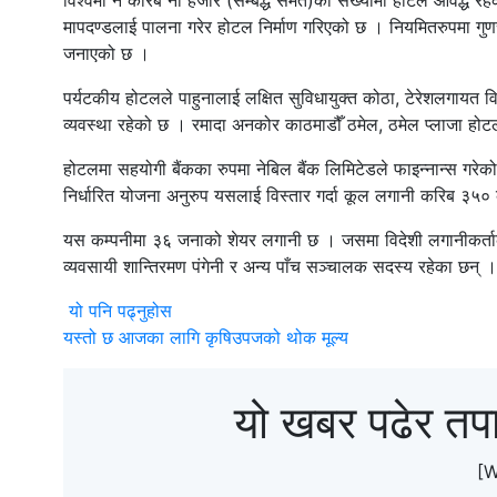
विश्वमा नै करिब नौ हजार (सम्बद्ध समेत)को संख्यामा होटल आवद्ध रहेको 
मापदण्डलाई पालना गरेर होटल निर्माण गरिएको छ । नियमितरुपमा गुणस्त
जनाएको छ ।
पर्यटकीय होटलले पाहुनालाई लक्षित सुविधायुक्त कोठा, टेरेशलगायत वि
व्यवस्था रहेको छ । रमादा अनकोर काठमाडौँ ठमेल, ठमेल प्लाजा होटल
होटलमा सहयोगी बैंकका रुपमा नेबिल बैंक लिमिटेडले फाइन्नान्स 
निर्धारित योजना अनुरुप यसलाई विस्तार गर्दा कूल लगानी करिब ३५०
यस कम्पनीमा ३६ जनाको शेयर लगानी छ । जसमा विदेशी लगानीकर्ताको
व्यवसायी शान्तिरमण पंगेनी र अन्य पाँच सञ्चालक सदस्य रहेका छन् ।
यो पनि पढ्नुहोस
यस्तो छ आजका लागि कृषिउपजको थोक मूल्य
यो खबर पढेर तप
[