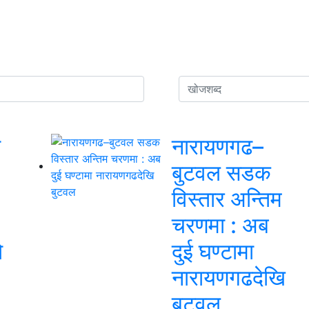
ा
नारायणगढ–
बुटवल सडक
विस्तार अन्तिम
चरणमा : अब
ो
दुई घण्टामा
नारायणगढदेखि
बुटवल