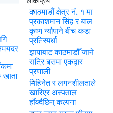
लोकप्रिय
काठमाडौं क्षेत्र नं. १ मा
प्रकाशमान सिंह र बाल
कृष्ण न्यौपाने बीच कडा
ागि
प्रतिस्पर्धा
िनिमयदर
झापाबाट काठमाडौँ जाने
रात्रि बसमा एकद्वार
ंकमा
प्रणाली
क खाता
मिहिनेत र लगनशीलताले
खारिएर अस्पताल
हाँक्दैछिन् कल्पना