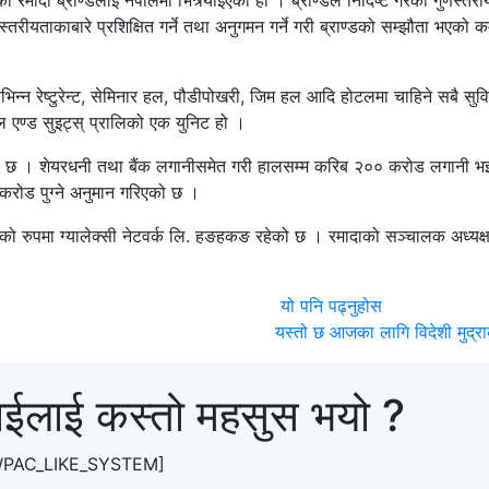
रमादा ब्राण्डलाई नेपालमा भित्र्याइएको हो । ब्राण्डले निर्दिष्ट गरेको गुणस्तरी
रीयताकाबारे प्रशिक्षित गर्ने तथा अनुगमन गर्ने गरी ब्राण्डको सम्झौता भएको कम
भिन्न रेष्टुरेन्ट, सेमिनार हल, पौडीपोखरी, जिम हल आदि होटलमा चाहिने सबै सुव
 एण्ड सुइट्स् प्रालिको एक युनिट हो ।
गरेको छ । शेयरधनी तथा बैंक लगानीसमेत गरी हालसम्म करिब २०० करोड लगानी 
 करोड पुग्ने अनुमान गरिएको छ ।
 रुपमा ग्यालेक्सी नेटवर्क लि. हङहकङ रहेको छ । रमादाको सञ्चालक अध्यक्ष
यो पनि पढ्नुहोस
यस्तो छ आजका लागि विदेशी मुद्र
ाईलाई कस्तो महसुस भयो ?
WPAC_LIKE_SYSTEM]