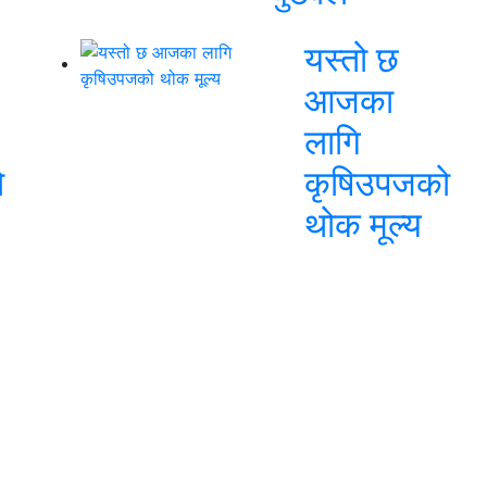
यस्तो छ
आजका
लागि
ो
कृषिउपजको
थोक मूल्य