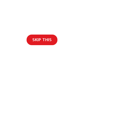
म्रोबारे
विज्ञापन
हाम्रो टीम
Get Social
SKIP THIS
भर्खरैको अपडेट
English
ोगिता शुरु