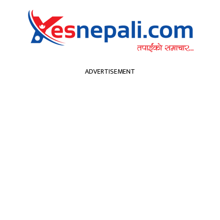
सम्पादकीय
हा
ADVERTISEMENT
्वास्थ्य
खेलकुद
मनोरन्जन
अन्य
कपा
प्रचण्ड
शिक्षा
मनोरन्जन
प्रवास
्ष कप फुटबल प्रतिय