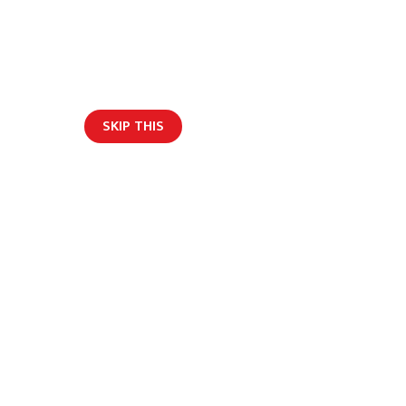
म्रोबारे
विज्ञापन
हाम्रो टीम
Get Social
SKIP THIS
भर्खरैको अपडेट
English
क आह्वान