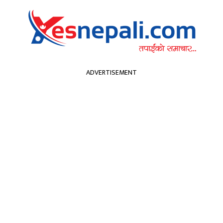
सम्पादकीय
हा
ADVERTISEMENT
्वास्थ्य
खेलकुद
मनोरन्जन
अन्य
कपा
प्रचण्ड
शिक्षा
मनोरन्जन
प्रवास
ेन्द्रीय कमिटी बैठ