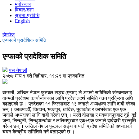
मनोरन्जन
विचार/ब्लग
सूचना-प्रविधि
English
होमपेज
एन्फाको प्रादेशिक समिति
एन्फाको प्रादेशिक समिति
यस नेपाली
२०७७ माघ १ गते बिहीबार, १९:२९ मा प्रकाशित
वाग्मती, अखिल नेपाल फुटबल सङ्घ (एन्फा) ले आफ्नो समितिको संरचनालाई
वाग्मती प्रदेशमा कार्यान्वयनका लागि प्रदेश तदर्थ समिति गठन प्रक्रिया अघि
बढाइएको छ । प्रदेशका ११ जिल्लाबाट १३ जनाले अध्यक्षका लागि दाबी गरेका
छन् । काठमाडौँ, चितवन, भक्तपुर, धादिङ, नुवाकोट र काभ्रेबाट एक एक
जनाले अध्यक्षका लागि दाबी गरेका छन् । यस्तै दोलखा र मकवानपुरबाट दुई÷दुई
जना, सिन्धुली, सिन्धुपाल्चोक र ललितपुरबाट एक÷एक जनाले दाबेदारी प्रस्तुति
गरेका छन् । अखिल नेपाल फुटबल सङ्घ वाग्गती प्रदेश समितिको अध्यक्षको
चयन केन्द्रीय समितिले गर्ने बताइएको छ ।