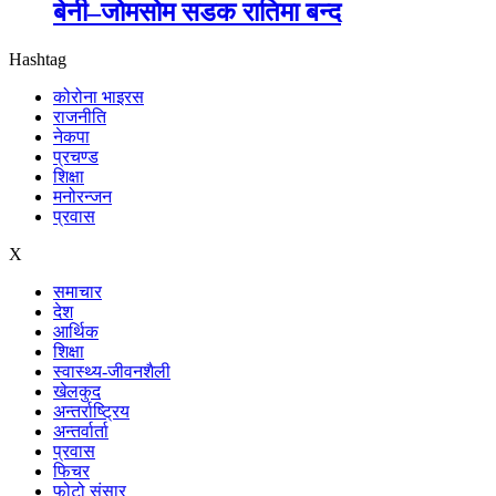
बेनी–जोमसोम सडक रातिमा बन्द
Hashtag
कोरोना भाइरस
राजनीति
नेकपा
प्रचण्ड
शिक्षा
मनोरन्जन
प्रवास
X
समाचार
देश
आर्थिक
शिक्षा
स्वास्थ्य-जीवनशैली
खेलकुद
अन्तर्राष्ट्रिय
अन्तर्वार्ता
प्रवास
फिचर
फोटो संसार