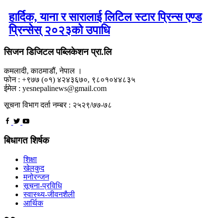
हार्दिक, याना र सारालाई लिटिल स्टार प्रिन्स एण्ड
प्रिन्सेस् २०२३को उपाधि
सिजन डिजिटल पब्लिकेशन प्रा.लि
कमलादी, काठमाडौं, नेपाल ।
फोन : +९७७ (०१) ४२४३६७०, ९८०१०४४८३५
ईमेल : yesnepalinews@gmail.com
सूचना विभाग दर्ता नम्बर : २५२९/७७-७८
बिधागत शिर्षक
शिक्षा
खेलकुद
मनोरन्जन
सूचना-प्रविधि
स्वास्थ्य-जीवनशैली
आर्थिक