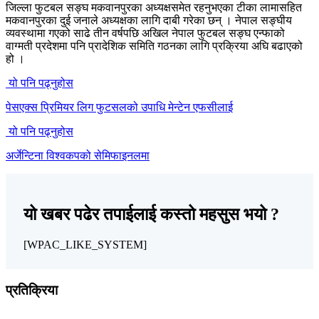
जिल्ला फुटबल सङ्घ मकवानपुरका अध्यक्षसमेत रहनुभएका टीका लामासहित
मकवानपुरका दुई जनाले अध्यक्षका लागि दाबी गरेका छन् । नेपाल सङ्घीय
व्यवस्थामा गएको साढे तीन वर्षपछि अखिल नेपाल फुटबल सङ्घ एन्फाको
वाग्मती प्रदेशमा पनि प्रादेशिक समिति गठनका लागि प्रक्रिया अघि बढाएको
हो ।
यो पनि पढ्नुहोस
पेसएक्स प्रिमियर लिग फुटसलको उपाधि मेन्टेन एफसीलाई
यो पनि पढ्नुहोस
अर्जेन्टिना विश्वकपको सेमिफाइनलमा
यो खबर पढेर तपाईलाई कस्तो महसुस भयो ?
[WPAC_LIKE_SYSTEM]
प्रतिक्रिया