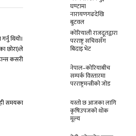
घण्टामा
नारायणगढदेखि
बुटवल
कोरियाली राजदूतद्वारा
गर्नु थियो।
परराष्ट्र सचिवसँग
बिदाइ भेट
का छोरा)ले
 डान्स कसरी
नेपाल–कोरियाबीच
सम्पर्क विस्तारमा
परराष्ट्रमन्त्रीको जोड
 केही समयका
यस्तो छ आजका लागि
कृषिउपजको थोक
मूल्य