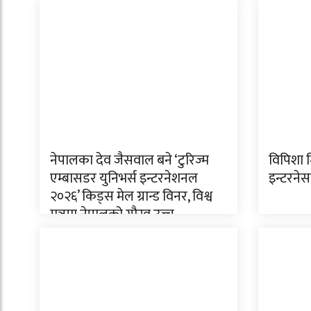
नेपालका देव जैसवाल बने ‘टुरिज्म
विपिशा 
एम्बासडर युनिभर्स इन्टरनेशनल
इन्टरनेस
२०२६’ किड्स मेल ग्रान्ड विनर, विश्व
मञ्चमा नेपालको गौरव उच्च