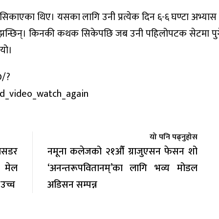
काएका थिए। यसका लागि उनी प्रत्येक दिन ६-६ घण्टा अभ्यास गर्न
्झन्छिन्। किनकी कथक सिकेपछि जब उनी पहिलोपटक सेटमा पुग
ियो।
D/?
_video_watch_again
यो पनि पढ्नुहोस
बासडर
नमूना कलेजको २१औँ ग्राजुएसन फेसन शो
स मेल
‘अनन्तरूपवितानम्’का लागि भव्य मोडल
 उच्च
अडिसन सम्पन्न