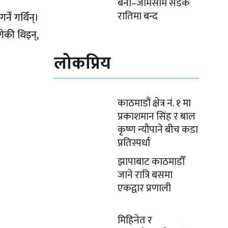
बेनी–जोमसोम सडक
रातिमा बन्द
े गर्थिन्।
ेकी थिइन्,
लोकप्रिय
काठमाडौं क्षेत्र नं. १ मा
प्रकाशमान सिंह र बाल
कृष्ण न्यौपाने बीच कडा
प्रतिस्पर्धा
झापाबाट काठमाडौँ
जाने रात्रि बसमा
एकद्वार प्रणाली
मिहिनेत र