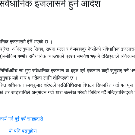
ा संवैधानिक इजलासमै हुने आदेश
ैधानिक इजलासमै हेर्ने भएको छ ।
ाद श्रेष्ठ, अनिलकुमार सिन्हा, सपना मल्ल र तेजबहादुर केसीको संंवैधानिक इजला
)बमोजिम गम्भीर संवैधानिक व्याख्याको प्रश्न समावेश भएको देखिएकाले निवेदक
िनिधिबीच सो मुद्दा संवैधानिक इजलास वा बृहत पूर्ण इजलास कहाँ सुनुवाइ गर्ने भन्
ी सुनुवाइ यही माघ ४ गतेका लागि तोकिएको छ ।
 अधिवक्ता रमणकुमार श्रेष्ठले प्रतिनिधिसभा विघटन सिफारिश गर्दा गत पुस 
ो तर राष्ट्रपतिले अनुमोदन गर्दा धारा उल्लेख गरेको जिकिर गर्दै मन्त्रिपरिषद्क
्य गर्न दुई वर्षे समझदारी
यो पनि पढ्नुहोस