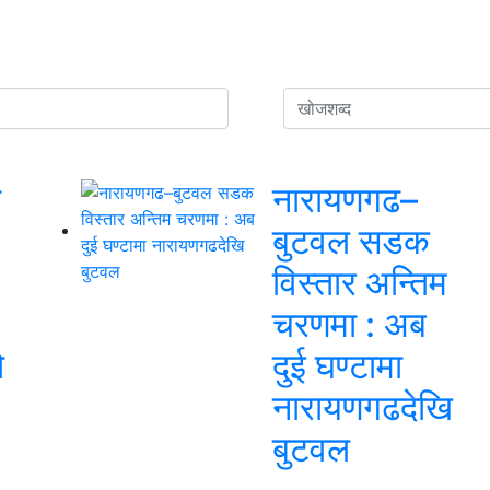
ा
नारायणगढ–
बुटवल सडक
विस्तार अन्तिम
चरणमा : अब
ो
दुई घण्टामा
नारायणगढदेखि
बुटवल