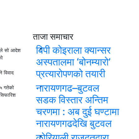
ताजा समाचार
बिपी कोइराला क्यान्सर
सले सो आदेश
को
अस्पतालमा ‘बोनम्यारो’
प्रत्यारोपणको तयारी
ने विवाद
नारायणगढ–बुटवल
५ गतेको
ो सिफारिश
सडक विस्तार अन्तिम
चरणमा : अब दुई घण्टामा
नारायणगढदेखि बुटवल
कोरियाली राजदूतद्वारा