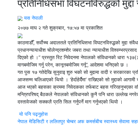
प्रतिनिधिसभा विघटनविरुद्धको मुद्द
यस नेपाली
२०७७ माघ २ गते शुक्रबार, १७:५७ मा प्रकाशित
काठमाडौँ, सर्वाेच्च अदालतले प्रतिनिधिसभा विघटनविरुद्धको मुद्दा संव
प्रधानन्यायाधीश चोलेन्द्रशम्शेर जबरा तथा न्यायाधीश विश्वम्भरप्रस
दिएको हो ।“ प्रस्तुत रिट निवेदनमा नेपालको संविधानको धारा १३७(३
मागबमोजिम गर्नु परेन, कानूनबमोजिम गर्नू”, आदेशमा भनिएको छ ।
गत पुस १७ गतेदेखि सुनुवाइ शुरु भको सो मुद्दामा वादी र सरकारका प्रत
आजसम्म चलिआएको थियो । ‘हेर्दाहेर्दैमा’ राखिएको सो मुद्दाको आगाम
आज भएको बहसका क्रममा निवेदकका तर्फबाट बहस गरिरहनुभएका वरिष्ठ
मन्त्रिपरिषद् बैठकले नेपालको संविधानको कुनै पनि धारा उल्लेख नगरेक
दस्तावेजको सक्कलै प्रति सिल गर्नुपर्ने माग गर्नुभएको थियो ।
यो पनि पढ्नुहोस
नेपाल मेडिसिटी र ललितपुर चेम्बर अफ कमर्सबीच स्वास्थ्य सेवामा सहकार