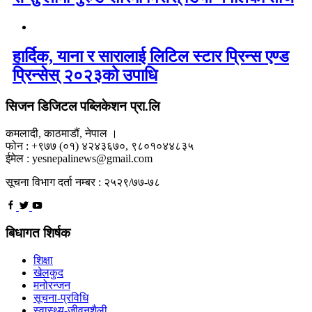
हार्दिक, याना र सारालाई लिटिल स्टार प्रिन्स एण्ड
प्रिन्सेस् २०२३को उपाधि
सिजन डिजिटल पब्लिकेशन प्रा.लि
कमलादी, काठमाडौं, नेपाल ।
फोन : +९७७ (०१) ४२४३६७०, ९८०१०४४८३५
ईमेल : yesnepalinews@gmail.com
सूचना विभाग दर्ता नम्बर : २५२९/७७-७८
बिधागत शिर्षक
शिक्षा
खेलकुद
मनोरन्जन
सूचना-प्रविधि
स्वास्थ्य-जीवनशैली