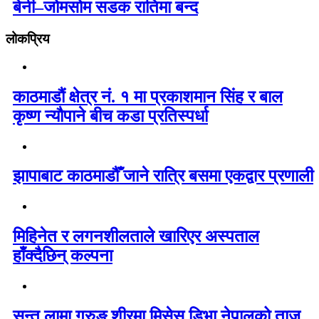
बेनी–जोमसोम सडक रातिमा बन्द
लोकप्रिय
काठमाडौं क्षेत्र नं. १ मा प्रकाशमान सिंह र बाल
कृष्ण न्यौपाने बीच कडा प्रतिस्पर्धा
झापाबाट काठमाडौँ जाने रात्रि बसमा एकद्वार प्रणाली
मिहिनेत र लगनशीलताले खारिएर अस्पताल
हाँक्दैछिन् कल्पना
सन्तु लामा गुरुङ शीरमा मिसेस् डिभा नेपालको ताज