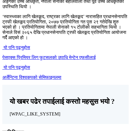
अङ्गका उच्च अधिकृत, नेपाली सेनाका बहालवाला तथा पूर्व उच्च अधिकृतको
उपस्थिति थियो ।
‘स्वास्थ्यका लागि खेलकूद, राष्ट्रका लागि खेलकूद’ नारासहित प्रधानसेनापति
ट्रफी खेलकूद प्रतियोगिता, २०७७ प्रतियोगिता गत पुस २९ गतेदेखि शुरु
भएको हो । प्रतियोगितामा नेपाली सेनाको १५ टोलीको सहभागिता थियो ।
सेनाले विसं २०६५ देखि प्रधानसेनापति ट्रफी खेलकूद प्रतियोगिता आयोजना
गर्दै आएको हो ।
यो पनि पढ्नुहोस
पेसएक्स प्रिमियर लिग फुटसलको उपाधि मेन्टेन एफसीलाई
यो पनि पढ्नुहोस
अर्जेन्टिना विश्वकपको सेमिफाइनलमा
यो खबर पढेर तपाईलाई कस्तो महसुस भयो ?
[WPAC_LIKE_SYSTEM]