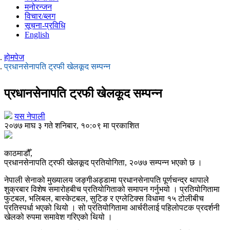
मनोरन्जन
विचार/ब्लग
सूचना-प्रविधि
English
होमपेज
प्रधानसेनापति ट्रफी खेलकूद सम्पन्न
प्रधानसेनापति ट्रफी खेलकूद सम्पन्न
यस नेपाली
२०७७ माघ ३ गते शनिबार, १०:०९ मा प्रकाशित
काठमाडौँ,
प्रधानसेनापति ट्रफी खेलकूद प्रतियोगिता, २०७७ सम्पन्न भएको छ ।
नेपाली सेनाको मुख्यालय जङ्गीअड्डामा प्रधानसेनापति पूर्णचन्द्र थापाले
शुक्रबार विशेष समारोहबीच प्रतियोगिताको समापन गर्नुभयो । प्रतियोगितामा
फुटबल, भलिबल, बास्केटबल, सुटिङ र एग्लेटिक्स विधामा १५ टोलीबीच
प्रतिस्पर्धा भएको थियो । सो प्रतियोगितामा आर्चरीलाई पहिलोपटक प्रदर्शनी
खेलको रुपमा समावेश गरिएको थियो ।