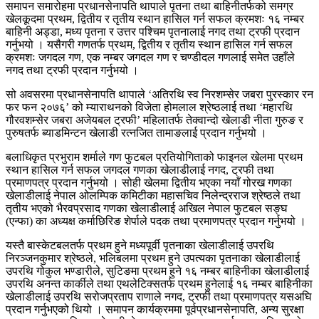
समापन समारोहमा प्रधानसेनापति थापाले पृतना तथा बाहिनीतर्फको समग्र
खेलकूदमा प्रथम, द्वितीय र तृतीय स्थान हासिल गर्न सफल क्रमशः १६ नम्बर
बाहिनी अड्डा, मध्य पृतना र उत्तर पश्चिम पृतनालाई नगद तथा ट्रफी प्रदान
गर्नुभयो । यसैगरी गणतर्फ प्रथम, द्वितीय र तृतीय स्थान हासिल गर्न सफल
क्रमशः जगदल गण, एक नम्बर जगदल गण र चण्डीदल गणलाई समेत उहाँले
नगद तथा ट्रफी प्रदान गर्नुभयो ।
सो अवसरमा प्रधानसेनापति थापाले ‘अतिरथि स्व निरशम्सेर जबरा पुरस्कार रन
फर फन २०७६’ को म्याराथनको विजेता होमलाल श्रेष्ठलाई तथा ‘महारथि
गौरवशम्सेर जबरा अजेयबल ट्रफी’ महिलातर्फ तेक्वान्दो खेलाडी नीता गुरुङ र
पुरुषतर्फ ब्याडमिन्टन खेलाडी रत्नजित तामाङलाई प्रदान गर्नुभयो ।
बलाधिकृत प्रभुराम शर्माले गण फुटबल प्रतियोगिताको फाइनल खेलमा प्रथम
स्थान हासिल गर्न सफल जगदल गणका खेलाडीलाई नगद, ट्रफी तथा
प्रमाणपत्र प्रदान गर्नुभयो । सोही खेलमा द्वितीय भएका नयाँ गोरख गणका
खेलाडीलाई नेपाल ओलम्पिक कमिटीका महासचिव निलेन्द्रराज श्रेष्ठले तथा
तृतीय भएको भैरवप्रसाद गणका खेलाडीलाई अखिल नेपाल फुटबल सङ्घ
(एन्फा) का अध्यक्ष कर्माछिरिङ शेर्पाले पदक तथा प्रमाणपत्र प्रदान गर्नुभयो ।
यस्तै बास्केटबलतर्फ प्रथम हुने मध्यपूर्वी पृतनाका खेलाडीलाई उपरथि
निरञ्जनकुमार श्रेष्ठले, भलिबलमा प्रथम हुने उपत्यका पृतनाका खेलाडीलाई
उपरथि गोकुल भण्डारीले, सुटिङमा प्रथम हुने १६ नम्बर बाहिनीका खेलाडीलाई
उपरथि अनन्त कार्कीले तथा एथलेटिक्सतर्फ प्रथम हुनेलाई १६ नम्बर बाहिनीका
खेलाडीलाई उपरथि सरोजप्रताप राणाले नगद, ट्रफी तथा प्रमाणपत्र यसअघि
प्रदान गर्नुभएको थियो । समापन कार्यक्रममा पूर्वप्रधानसेनापति, अन्य सुरक्षा