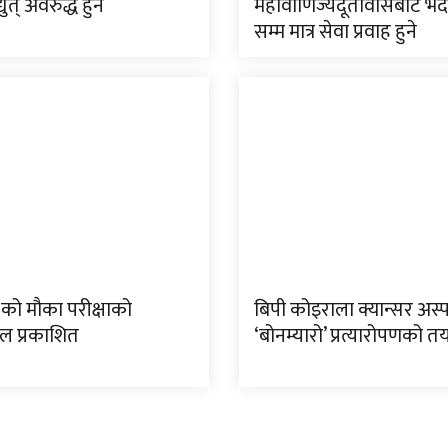
्युत् अवरुद्ध हुने
महावाणिज्यदूतावासबाट भद
सम्म मात्र सेवा प्रवाह हुने
 को मौका परीक्षाको
बिपी कोइराला क्यान्सर अस
फल प्रकाशित
‘बोनम्यारो’ प्रत्यारोपणको त