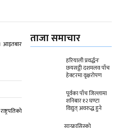
ताजा समाचार
न् । आइतबार
हरियाली प्रवर्द्धनः
छयसट्ठी दशमलव पाँच
हेक्टरमा वृक्षरोपण
पूर्वका पाँच जिल्लामा
शनिबार १२ घण्टा
विद्युत् अवरुद्ध हुने
ाष्ट्रपतिको
सान्फ्रासिस्को