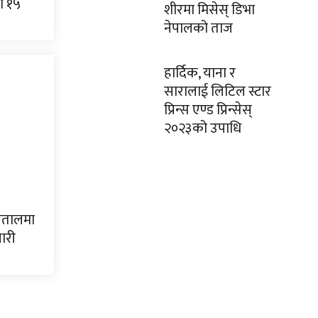
ौ १५
शीरमा मिसेस् डिभा
नेपालको ताज
हार्दिक, याना र
सारालाई लिटिल स्टार
प्रिन्स एण्ड प्रिन्सेस्
२०२३को उपाधि
्पतालमा
यारी