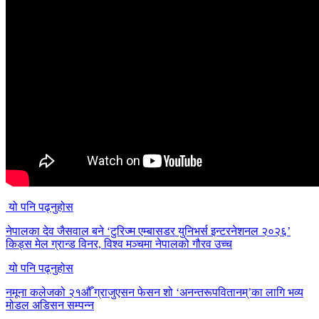
यो पनि पढ्नुहोस
नेपालका देव जैसवाल बने ‘टुरिज्म एम्बासडर युनिभर्स इन्टरनेशनल २०२६’
किड्स मेल ग्रान्ड विनर, विश्व मञ्चमा नेपालको गौरव उच्च
यो पनि पढ्नुहोस
नमूना कलेजको २१औँ ग्राजुएसन फेसन शो ‘अनन्तरूपवितानम्’का लागि भव्य
मोडल अडिसन सम्पन्न