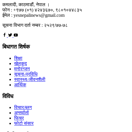
कमलादी, काठमाडौं, नेपाल ।
फोन : +९७७ (०१) ४२४३६७०, ९८०१०४४८३५
ईमेल : yesnepalinews@gmail.com
सूचना विभाग दर्ता नम्बर : २५२९/७७-७८
बिधागत शिर्षक
शिक्षा
खेलकुद
मनोरन्जन
सूचना-प्रविधि
स्वास्थ्य-जीवनशैली
आर्थिक
विविध
विचार/ब्लग
अन्तर्वार्ता
फिचर
फोटो संसार