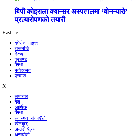
बिपी कोइराला क्यान्सर अस्पतालमा ‘बोनम्यारो’
प्रत्यारोपणको तयारी
Hashtag
कोरोना भाइरस
राजनीति
नेकपा
प्रचण्ड
शिक्षा
मनोरन्जन
प्रवास
X
समाचार
देश
आर्थिक
शिक्षा
स्वास्थ्य-जीवनशैली
खेलकुद
अन्तर्राष्ट्रिय
अन्तर्वार्ता