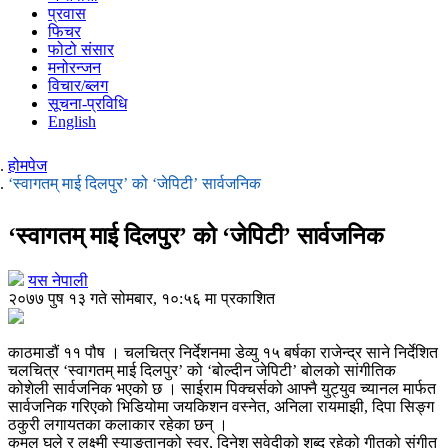
प्रवास
फिचर
फोटो संसार
मनोरन्जन
विचार/ब्लग
सूचना-प्रविधि
English
होमपेज
‘स्वागतम् माई दिलपुर’ को ‘जेपिटी’ सार्वजनिक
‘स्वागतम् माई दिलपुर’ को ‘जेपिटी’ सार्वजनिक
यस नेपाली
२०७७ पुष १३ गते सोमबार, १०:५६ मा प्रकाशित
काठमाडौं ११ पौष । चलचित्र निर्देशनमा डेव्यु १५ बर्षका राजेन्द्र साने निर्देशित
चलचित्र ‘स्वागतम् माई दिलपुर’ को ‘बोल्दीन जेपिटी’ बोलको सांगीतिक
कोशेली सार्वजनिक भएको छ । साईराम पिक्चर्सको आफ्नै युट्युव च्यानल मार्फत
सार्वजनिक गरिएको भिडियोमा जयकिशन वस्नेत, अनिला रायमाझी, दिपा सिङ्ग
ठकुरी लगायतका कलाकार रहेका छन् ।
कमल घले र लक्ष्मी स्याङ्तानको स्वर, दिनेश सुवेदीको शब्द रहेको गीतको संगीत