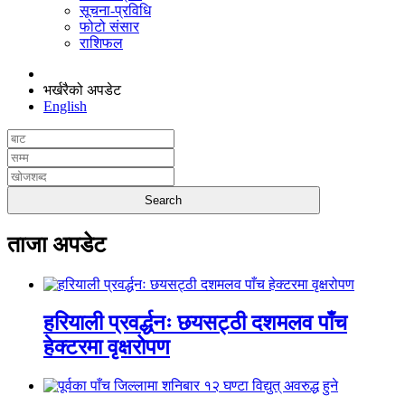
सूचना-प्रविधि
फोटो संसार
राशिफल
भर्खरैको अपडेट
English
ताजा अपडेट
हरियाली प्रवर्द्धनः छयसट्ठी दशमलव पाँच
हेक्टरमा वृक्षरोपण