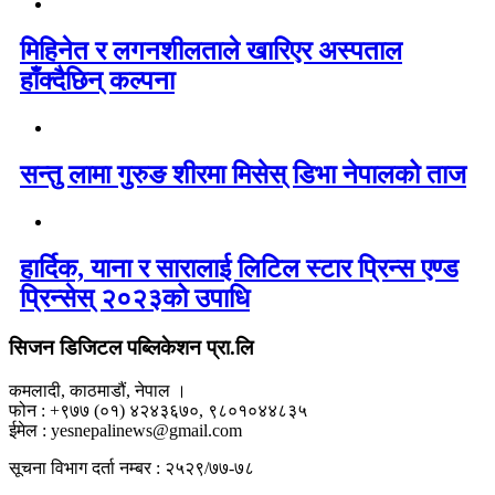
मिहिनेत र लगनशीलताले खारिएर अस्पताल
हाँक्दैछिन् कल्पना
सन्तु लामा गुरुङ शीरमा मिसेस् डिभा नेपालको ताज
हार्दिक, याना र सारालाई लिटिल स्टार प्रिन्स एण्ड
प्रिन्सेस् २०२३को उपाधि
सिजन डिजिटल पब्लिकेशन प्रा.लि
कमलादी, काठमाडौं, नेपाल ।
फोन : +९७७ (०१) ४२४३६७०, ९८०१०४४८३५
ईमेल : yesnepalinews@gmail.com
सूचना विभाग दर्ता नम्बर : २५२९/७७-७८