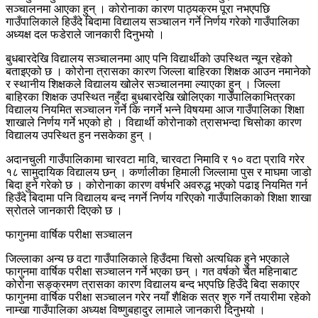
सञ्चालनमा आएका हुन् । कोरोनाका कारण पाठ्यक्रम पूरा नभएपछि
गाउँपालिकाले हिउँदे बिदामा विद्यालय सञ्चालन गर्ने निर्णय गरेको गाउँपालिका
अध्यक्ष दल फडेराले जानकारी दिनुभयो ।
बुधबारदेखि विद्यालय सञ्चालनमा आए पनि विद्यार्थीको उपस्थित न्यून रहेको
बताइएको छ । कोरोना त्रासका कारण जिल्ला बाहिरका शिक्षक आउन नमानेको
र स्थानीय शिक्षकले विद्यालय खोलेर सञ्चालनमा ल्याएका हुन् । जिल्ला
बाहिरका शिक्षक उपस्थित नहुँदा बुधबारदेखि खोलिएका गाउँपालिकाभित्रका
विद्यालय नियमित सञ्चालन गर्ने कि नगर्ने भन्ने विषयमा आज गाउँपालिका शिक्षा
शाखाले निर्णय गर्ने भएको हो । विद्यार्थी कोरोनाको त्रासभन्दा चिसोका कारण
विद्यालय उपस्थित हुन नसकेका हुन् ।
अदानचुली गाउँपालिकामा चारवटा मावि, चारवटा निमावि र १० वटा प्रावि गरेर
१८ सामुदायिक विद्यालय छन् । कर्णालीका हिमाली जिल्लामा पुस र माघमा जाडो
बिदा हुने गरेको छ । कोरोनाका कारण वर्षभरि अवरुद्ध भएको पढाइ नियमित गर्न
हिउँदे बिदामा पनि विद्यालय बन्द नगर्ने निर्णय गरिएको गाउँपालिकाको शिक्षा शाखा
स्रोतले जानकारी दिएको छ ।
फागुनमा वार्षिक परीक्षा सञ्चालन
जिल्लाका अन्य छ वटा गाउँपालिकाले हिउँदमा चिसो अत्यधिक हुने भएकाले
फागुनमा वार्षिक परीक्षा सञ्चालन गर्ने भएका छन् । गत वर्षको चैत महिनाबाट
कोरोना सङ्क्रमण त्रासका कारण विद्यालय बन्द भएपछि हिउँदे बिदा सकाएर
फागुनमा वार्षिक परीक्षा सञ्चालन गरेर नयाँ शैक्षिक सत्र शुरु गर्ने तयारीमा रहेको
नाम्खा गाउँपालिका अध्यक्ष विष्णुबहादुर लामाले जानकारी दिनुभयो ।