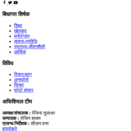
बिधागत शिर्षक
शिक्षा
खेलकुद
मनोरन्जन
सूचना-प्रविधि
स्वास्थ्य-जीवनशैली
आर्थिक
विविध
विचार/ब्लग
अन्तर्वार्ता
फिचर
फोटो संसार
अफिशियल टीम
अध्यक्ष/संचालक :
रेजिना तुलाधर
सम्पादक :
रोजिन शाक्य
प्रवन्ध निर्देशक :
सीज़न वन्त
हाम्रोबारे