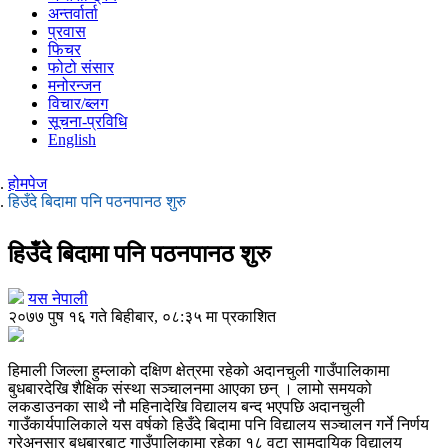
अन्तर्वार्ता
प्रवास
फिचर
फोटो संसार
मनोरन्जन
विचार/ब्लग
सूचना-प्रविधि
English
होमपेज
हिउँदे बिदामा पनि पठनपानठ शुरु
हिउँदे बिदामा पनि पठनपानठ शुरु
यस नेपाली
२०७७ पुष १६ गते बिहीबार, ०८:३५ मा प्रकाशित
हिमाली जिल्ला हुम्लाको दक्षिण क्षेत्रमा रहेको अदानचुली गाउँपालिकामा
बुधबारदेखि शैक्षिक संस्था सञ्चालनमा आएका छन् । लामो समयको
लकडाउनका साथै नौ महिनादेखि विद्यालय बन्द भएपछि अदानचुली
गाउँकार्यपालिकाले यस वर्षको हिउँदे बिदामा पनि विद्यालय सञ्चालन गर्ने निर्णय
गरेअनुसार बुधबारबाट गाउँपालिकामा रहेका १८ वटा सामुदायिक विद्यालय