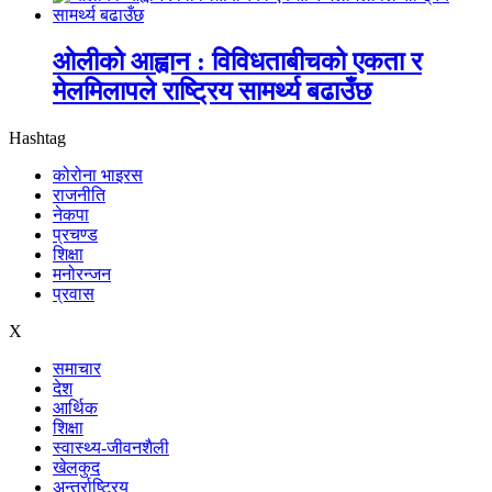
ओलीको आह्वान : विविधताबीचको एकता र
मेलमिलापले राष्ट्रिय सामर्थ्य बढाउँछ
Hashtag
कोरोना भाइरस
राजनीति
नेकपा
प्रचण्ड
शिक्षा
मनोरन्जन
प्रवास
X
समाचार
देश
आर्थिक
शिक्षा
स्वास्थ्य-जीवनशैली
खेलकुद
अन्तर्राष्ट्रिय