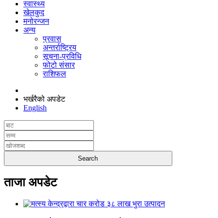
स्वास्थ्य
खेलकुद
मनोरन्जन
अन्य
प्रवास
अन्तर्राष्ट्रिय
सूचना-प्रविधि
फोटो संसार
राशिफल
भर्खरैको अपडेट
English
ताजा अपडेट