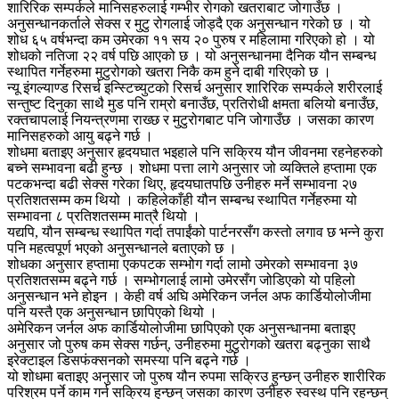
शारिरिक सम्पर्कले मानिसहरुलाई गम्भीर रोगको खतराबाट जोगाउँछ ।
अनुसन्धानकर्ताले सेक्स र मुटु रोगलाई जोड्दै एक अनुसन्धान गरेको छ । यो
शोध ६५ वर्षभन्दा कम उमेरका ११ सय २० पुरुष र महिलामा गरिएको हो । यो
शोधको नतिजा २२ वर्ष पछि आएको छ । यो अनुसन्धानमा दैनिक यौन सम्बन्ध
स्थापित गर्नेहरुमा मुटुरोगको खतरा निकै कम हुने दाबी गरिएको छ ।
न्यू इंगल्याण्ड रिसर्च इन्स्टिच्युटको रिसर्च अनुसार शारिरिक सम्पर्कले शरीरलाई
सन्तुष्ट दिनुका साथै मुड पनि राम्रो बनाउँछ, प्रतिरोधी क्षमता बलियो बनाउँछ,
रक्तचापलाई नियन्त्रणमा राख्छ र मुटुरोगबाट पनि जोगाउँछ । जसका कारण
मानिसहरुको आयु बढ्ने गर्छ ।
शोधमा बताइए अनुसार हृदयघात भइहाले पनि सक्रिय यौन जीवनमा रहनेहरुको
बच्ने सम्भावना बढी हुन्छ । शोधमा पत्ता लागे अनुसार जो व्यक्तिले हप्तामा एक
पटकभन्दा बढी सेक्स गरेका थिए, हृदयघातपछि उनीहरु मर्ने सम्भावना २७
प्रतिशतसम्म कम थियो । कहिलेकाँही यौन सम्बन्ध स्थापित गर्नेहरुमा यो
सम्भावना ८ प्रतिशतसम्म मात्रै थियो ।
यद्यपि, यौन सम्बन्ध स्थापित गर्दा तपाईंको पार्टनरसँग कस्तो लगाव छ भन्ने कुरा
पनि महत्वपूर्ण भएको अनुसन्धानले बताएको छ ।
शोधका अनुसार हप्तामा एकपटक सम्भोग गर्दा लामो उमेरको सम्भावना ३७
प्रतिशतसम्म बढ्ने गर्छ । सम्भोगलाई लामो उमेरसँग जोडिएको यो पहिलो
अनुसन्धान भने होइन । केही वर्ष अघि अमेरिकन जर्नल अफ कार्डियोलोजीमा
पनि यस्तै एक अनुसन्धान छापिएको थियो ।
अमेरिकन जर्नल अफ कार्डियोलोजीमा छापिएको एक अनुसन्धानमा बताइए
अनुसार जो पुरुष कम सेक्स गर्छन्, उनीहरुमा मुटुरोगको खतरा बढ्नुका साथै
इरेक्टाइल डिसफंक्सनको समस्या पनि बढ्ने गर्छ ।
यो शोधमा बताइए अनुसार जो पुरुष यौन रुपमा सक्रिउ हुन्छन् उनीहरु शारीरिक
परिश्रम पर्ने काम गर्न सक्रिय हुन्छन् जसका कारण उनीहरु स्वस्थ पनि रहन्छन्