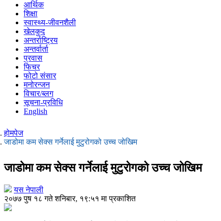
आर्थिक
शिक्षा
स्वास्थ्य-जीवनशैली
खेलकुद
अन्तर्राष्ट्रिय
अन्तर्वार्ता
प्रवास
फिचर
फोटो संसार
मनोरन्जन
विचार/ब्लग
सूचना-प्रविधि
English
होमपेज
जाडोमा कम सेक्स गर्नेलाई मुटुरोगको उच्च जोखिम
जाडोमा कम सेक्स गर्नेलाई मुटुरोगको उच्च जोखिम
यस नेपाली
२०७७ पुष १८ गते शनिबार, १९:५१ मा प्रकाशित