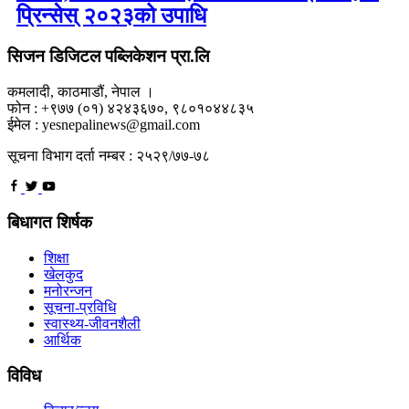
प्रिन्सेस् २०२३को उपाधि
सिजन डिजिटल पब्लिकेशन प्रा.लि
कमलादी, काठमाडौं, नेपाल ।
फोन : +९७७ (०१) ४२४३६७०, ९८०१०४४८३५
ईमेल : yesnepalinews@gmail.com
सूचना विभाग दर्ता नम्बर : २५२९/७७-७८
बिधागत शिर्षक
शिक्षा
खेलकुद
मनोरन्जन
सूचना-प्रविधि
स्वास्थ्य-जीवनशैली
आर्थिक
विविध