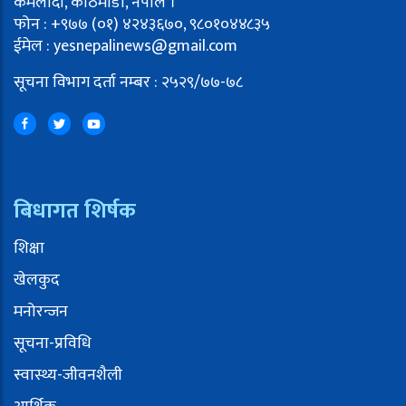
कमलादी, काठमाडौं, नेपाल ।
फोन : +९७७ (०१) ४२४३६७०, ९८०१०४४८३५
ईमेल : yesnepalinews@gmail.com
सूचना विभाग दर्ता नम्बर : २५२९/७७-७८
बिधागत शिर्षक
शिक्षा
खेलकुद
मनोरन्जन
सूचना-प्रविधि
स्वास्थ्य-जीवनशैली