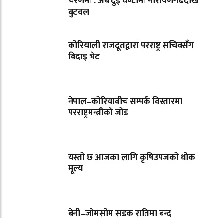
चरणमा : अब दुई घण्टामा नारायणगढदेखि
बुटवल
कोरियाली राजदूतद्वारा परराष्ट्र सचिवसँग
बिदाइ भेट
नेपाल–कोरियाबीच सम्पर्क विस्तारमा
परराष्ट्रमन्त्रीको जोड
यस्तो छ आजका लागि कृषिउपजको थोक
मूल्य
बेनी–जोमसोम सडक रातिमा बन्द