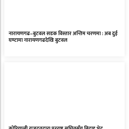
नारायणगढ–बुटवल सडक विस्तार अन्तिम चरणमा : अब दुई
घण्टामा नारायणगढदेखि बुटवल
कोरियाली राजदूतद्वारा परराष्ट्र सचिवसँग बिदाइ भेट