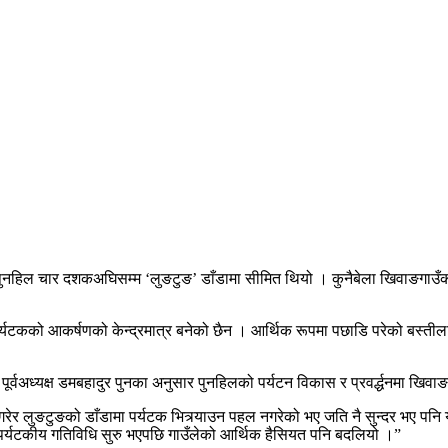
थित पुनहिल चार दशकअघिसम्म ‘लुङटुङ’ डाँडामा सीमित थियो । कुनैबेला खिवाङगाउँक
 पर्यटकको आकर्षणको केन्द्रमात्र बनेको छैन । आर्थिक रूपमा पछाडि परेको ब
पूर्वअध्यक्ष डमबहादुर पुनका अनुसार पुनहिलको पर्यटन विकास र प्रवर्द्धनमा खिवाङ
र लुङटुङको डाँडामा पर्यटक भित्र्याउन पहल नगरेको भए जति नै सुन्दर भए पनि यो क
र्यटकीय गतिविधि सुरु भएपछि गाउँलेको आर्थिक हैसियत पनि बदलियो ।”