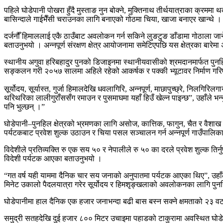
पहिले घोडेपानी पोखरा हुँदै मुस्ताङ नुन बोक्ने, मुक्तिनाथ तीर्थयात्राका क्र
बासिन्दाले गाईभैँसी चराउनका लागि बनाएको गोठमा चिया, खाजा बनाएर खान्थे । उल
दर्जनौँ हिमाललाई एकै ठाउँबाट अवलोकन गर्न सकिने लुङटुङ डाँडामा गोठाला जान
बताउनुभयो । अन्नपूर्ण संरक्षण क्षेत्र आयोजनामा समेटिएपछि यस क्षेत्रका बारेम
स्थानीय अगुवा हरिबहादुर पुनको डिजाइनमा स्थानीयवासीको श्रमदानमार्फत पु
सङ्कलन गरी २०५७ सालमा अहिले रहेको आकर्षक र पक्की भ्यूटावर निर्माण गर
सूर्योदय, सूर्यास्त, गुर्जा हिमालदेखि धवलागिरि, अन्नपूर्ण, माछापुच्छ्रे, न
थरिथरिका लालीगुराँससँग रमाउन र पुसमाघमा यहाँ हिउँ खेल्न पाइन्छ”, उहाँले भन्न
पनि भुल्छन् ।”
घोडेपानी–पुनहिल क्षेत्रको भ्रमणका लागि असोज, कात्तिक, फागुन, चैत र वैशाख 
पर्यटकबाट प्रवेश शुल्क उठाउन र चिया पसल सञ्चालन गर्न अन्नपूर्ण गाउँपालिका
विदेशीले प्रतिव्यक्ति रु एक सय ५० र नेपालीले रु ५० का दरले प्रवेश शुल्क त
विदेशी पर्यटक आएका बताउनुभयो ।
“गत वर्ष यही याममा दैनिक चार सय जनाको अनुपातमा पर्यटक आएका थिए”, उहाँ
मिनेट उकालो पैदलयात्रा गरेर सूर्योदय र हिमशृङ्खलाको अवलोकनका लागि पुनहिल 
घोडेपानीमा हाल दैनिक एक हजार जनाभन्दा बढी बास बस्न सक्ने क्षमताको २३ वट
समुद्री सतहदेखि दुई हजार ८०० मिटर उचाइमा पहाडको टाकुरामा अवस्थित घोडेपान