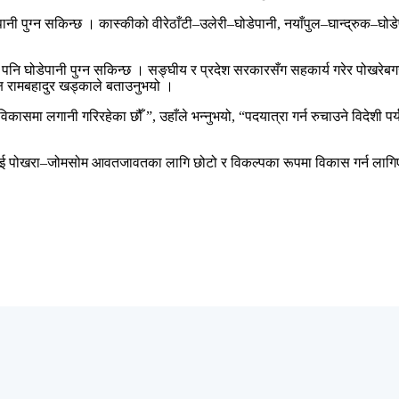
डेपानी पुग्न सकिन्छ । कास्कीको वीरेठाँटी–उलेरी–घोडेपानी, नयाँपुल–घान्द्रुक–घो
गरेर पनि घोडेपानी पुग्न सकिन्छ । सङ्घीय र प्रदेश सरकारसँग सहकार्य गरेर पोखरे
क्ष रामबहादुर खड्काले बताउनुभयो ।
धार विकासमा लगानी गरिरहेका छौँ ”, उहाँले भन्नुभयो, “पदयात्रा गर्न रुचाउने वि
सडकलाई पोखरा–जोमसोम आवतजावतका लागि छोटो र विकल्पका रूपमा विकास गर्न लागि