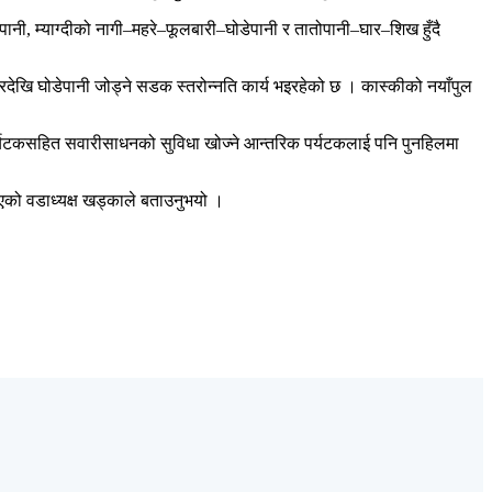
डेपानी, म्याग्दीको नागी–महरे–फूलबारी–घोडेपानी र तातोपानी–घार–शिख हुँदै
बगरदेखि घोडेपानी जोड्ने सडक स्तरोन्नति कार्य भइरहेको छ । कास्कीको नयाँपुल
देशी पर्यटकसहित सवारीसाधनको सुविधा खोज्ने आन्तरिक पर्यटकलाई पनि पुनहिलमा
एको वडाध्यक्ष खड्काले बताउनुभयो ।