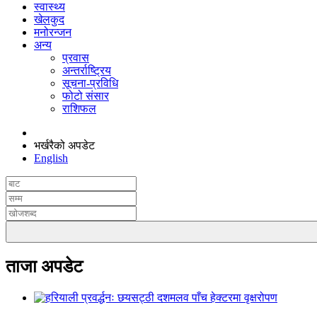
स्वास्थ्य
खेलकुद
मनोरन्जन
अन्य
प्रवास
अन्तर्राष्ट्रिय
सूचना-प्रविधि
फोटो संसार
राशिफल
भर्खरैको अपडेट
English
ताजा अपडेट