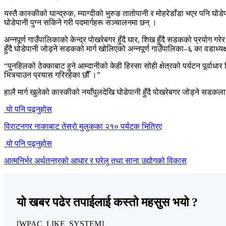
यस्तै कास्कीको घान्द्रुक, म्याग्दीको भुरुङ तातोपानी र मोहरेडाँडा भएर पनि घो
घोडेपानी पुग्न सकिने गरी पदमार्गहरू सञ्चालनमा छन् ।
अन्नपूर्ण गाउँपालिकाको केन्द्र पोखरेबगर हुँदै घार, शिख हुँदै सडकको प्रयोग 
हुँदै घोडेपानी जोड्ने सडकको मार्ग खोलिएको अन्नपूर्ण गाउँपालिका–६ का वडाध्य
“पुनहिलको ठेक्काबाट हुने आम्दानीको केही हिस्सा सोही क्षेत्रको पर्यटन पूर्वा
भित्र्याउन प्रयास गरिरहेका छौँ ।”
हालै मार्ग खुलेको कास्कीको नयाँपुलदेखि घोडेपानी हुँदै पोखरेबगर जोड्ने 
यो पनि पढ्नुहोस
विराटनगर नाकाबाट तेस्रो मुलुकका २१० पर्यटक भित्रिए
यो पनि पढ्नुहोस
आत्मनिर्भर अर्थतन्त्रको आधार र घरेलु तथा साना उद्योगको विकास
यो खबर पढेर तपाईलाई कस्तो महसुस भयो ?
[WPAC_LIKE_SYSTEM]