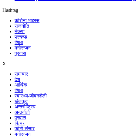
Hashtag
कोरोना भाइरस
राजनीति
नेकपा
प्रचण्ड
शिक्षा
मनोरन्जन
प्रवास
X
समाचार
देश
आर्थिक
शिक्षा
स्वास्थ्य-जीवनशैली
खेलकुद
अन्तर्राष्ट्रिय
अन्तर्वार्ता
प्रवास
फिचर
फोटो संसार
मनोरन्जन