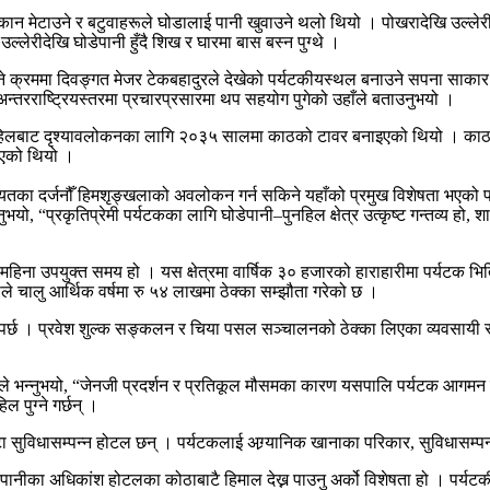
ममा थकान मेटाउने र बटुवाहरूले घोडालाई पानी खुवाउने थलो थियो । पोखरादेखि उल्ल
्लेरीदेखि घोडेपानी हुँदै शिख र घारमा बास बस्न पुग्थे ।
े क्रममा दिवङ्गत मेजर टेकबहादुरले देखेको पर्यटकीयस्थल बनाउने सपना साकार भए
ा अन्तरराष्ट्रियस्तरमा प्रचारप्रसारमा थप सहयोग पुगेको उहाँले बताउनुभयो ।
नहिलबाट दृश्यावलोकनका लागि २०३५ सालमा काठको टावर बनाइएको थियो । काठको टा
िएको थियो ।
िलगिरिलगायतका दर्जनौँ हिमशृङ्खलाको अवलोकन गर्न सकिने यहाँको प्रमुख विशेषता 
ुभयो, “प्रकृतिप्रेमी पर्यटकका लागि घोडेपानी–पुनहिल क्षेत्र उत्कृष्ट गन्तव्य ह
महिना उपयुक्त समय हो । यस क्षेत्रमा वार्षिक ३० हजारको हाराहारीमा पर्यटक भित्
ले चालु आर्थिक वर्षमा रु ५४ लाखमा ठेक्का सम्झौता गरेको छ ।
िर्नुपर्छ । प्रवेश शुल्क सङ्कलन र चिया पसल सञ्चालनको ठेक्का लिएका व्यवसायी 
ले भन्नुभयो, “जेनजी प्रदर्शन र प्रतिकूल मौसमका कारण यसपालि पर्यटक आगमन
पुग्ने गर्छन् ।
ा सुविधासम्पन्न होटल छन् । पर्यटकलाई अग्र्यानिक खानाका परिकार, सुविधासम्
ीका अधिकांश होटलका कोठाबाटै हिमाल देख्न पाउनु अर्को विशेषता हो । पर्यटकीय 