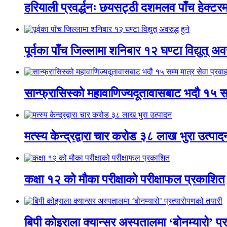
हरियाली प्रवर्द्धनः छयसट्ठी दशमलव पाँच हेक्टरमा
पूर्वका पाँच जिल्लामा शनिबार १२ घण्टा विद्युत् अवरु
सान्फ्रासिस्को महावाणिज्यदूतावासबाट भदौ १५ सम्
मत्स्य केन्द्रद्वारा चार करोड ३८ लाख भुरा उत्पाद
कक्षा १२ को मौका परीक्षाको परीक्षाफल प्रकाशित
बिपी कोइराला क्यान्सर अस्पतालमा ‘बोनम्यारो’ प्