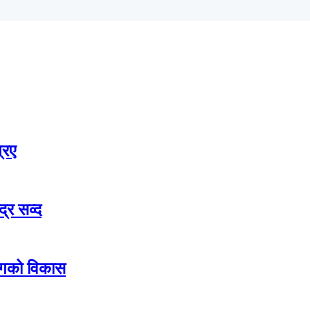
रिए
्र सव्द
योगको विकास