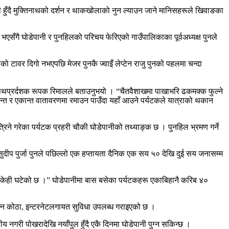
ेरी हुँदै मुक्तिनाथको दर्शन र थाकखोलाको नुन ल्याउन जाने मानिसहरूले खिवाङका
सँगै घोडेपानी र पुनहिलको परिचय फेरिएको गाउँपालिकाका पूर्वअध्यक्ष पुनले
वर दिगो नभएपछि मेजर पुनकै ज्वाइँ लेप्टेन राजु पुनको पहलमा चन्दा
भएको पथप्रर्दशक रूपक रिमालले बताउनुभयो । “चैतवैशाखमा पाखाभरि ढकमक्क फुल्ने
ो, शान्त र एकान्त वातावरणमा रमाउन पाउँदा यहाँ आउने पर्यटकले यात्राको थकान
रिने गरेका पर्यटक प्रहरी चौकी घोडेपानीको तथ्याङ्क छ । पुनहिल भ्रमण गर्ने
सुदीप पुर्जा पुनले पछिल्लो एक हप्तायता दैनिक एक सय ५० देखि दुई सय जनासम्म
 केही घटेको छ ।” घोडेपानीमा बास बसेका पर्यटकहरू एकाबिहानै करिब ४०
पन्न कोठा, इन्टरनेटलगायत सुविधा उपलब्ध गराइएको छ ।
नगरी पोखरादेखि नयाँपुल हुँदै एकै दिनमा घोडेपानी पुग्न सकिन्छ ।