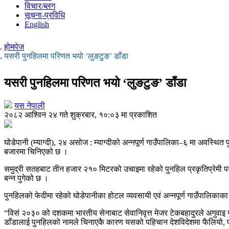
विचार/ब्लग
सूचना-प्रविधि
English
होमपेज
यसरी पुनहिलमा परिणत भयो ‘लुङटुङ’ डाँडा
यसरी पुनहिलमा परिणत भयो ‘लुङटुङ’ डाँडा
यस नेपाली
२०८२ आश्विन २४ गते शुक्रबार, १०:०३ मा प्रकाशित
घोडेपानी (म्याग्दी), २४ असोज : म्याग्दीको अन्नपूर्ण गाउँपालिका–६ मा अवस्
बजारमा चिनिएको छ ।
समुद्री सतहबाट तीन हजार २१० मिटरको उचाइमा रहेको पुनहिल प्रकृतिप्रेमी
बन्न पुगेको छ ।
पुनहिलको फेदीमा रहेको घोडेपानीका होटल व्यवसायी एवं अन्नपूर्ण गाउँपालिकाका 
“विसं २०३० को दशकमा भारतीय सेनाबाट सेवानिवृत्त मेजर टेकबहादुरले अगुवाइ गरे
डाँडालाई पुनहिलको नामले चिनाएकै कारण यसको पहिचान देशविदेशमा फैलियो, प