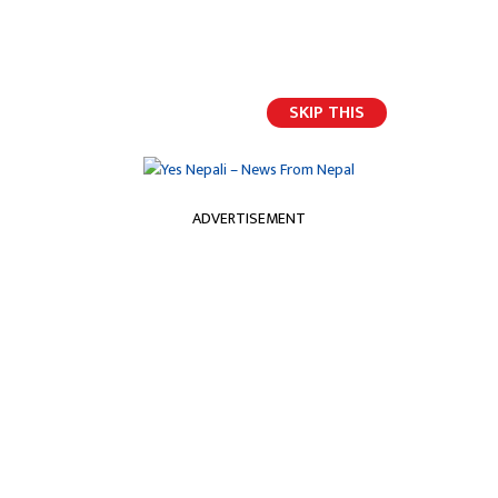
भर्खरैको अपडेट
SKIP THIS
ADVERTISEMENT
होमपेज
म्याग्दीलाई पूर्णखोपयुक्त घोषणा
म्याग्दीलाई पूर्णखोपयुक्त घोषणा
यस नेपाली
२०८३ असार १७ गते बुधबार, ०९:५० मा प्रकाशित
म्याग्दी, म्याग्दीलाई पाँच वर्षमुनिका बालबालिकाले पूर्णखोप