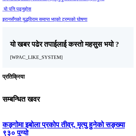
यो पनि पढ्नुहोस
इरानसँगको युद्धविराम समाप्त भएको ट्रम्पको घोषणा
यो खबर पढेर तपाईलाई कस्तो महसुस भयो ?
[WPAC_LIKE_SYSTEM]
प्रतिक्रिया
सम्बन्धित खवर
कङ्गोमा इबोला प्रकोप तीव्र, मृत्यु हुनेको सङ्ख्या
९३० पुग्यो