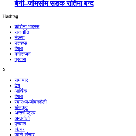
बेनी–जोमसोम सडक रातिमा बन्द
Hashtag
कोरोना भाइरस
राजनीति
नेकपा
प्रचण्ड
शिक्षा
मनोरन्जन
प्रवास
X
समाचार
देश
आर्थिक
शिक्षा
स्वास्थ्य-जीवनशैली
खेलकुद
अन्तर्राष्ट्रिय
अन्तर्वार्ता
प्रवास
फिचर
फोटो संसार