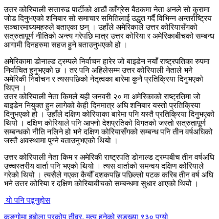
उत्तर कोरियाली सत्तारुढ पार्टीको आठौं काँग्रेस बैठकमा नेता अनले सो कुरामा
जोड दिनुभएको शनिबार सो समाचार समितिलाई उद्धृत गर्दै विभिन्न अन्तर्राष्ट्रिय
सञ्चारमाध्यमहरुले बताएका छन् । उहाँले अमेरिकाले उत्तर कोरियासँगको
सत्रुतापूर्ण नीतिको अन्त्य गरेपछि मात्र उत्तर कोरिया र अमेरिकाबीचको सम्बन्ध
आगामी दिनहरुमा सहज हुने बताउनुभएको हो ।
अमेरिकामा डोनाल्ड ट्रम्पले निर्वाचन हारेर जो बाइडेन नयाँ राष्ट्रपतिका रुपमा
निर्वाचित हुनुभएको छ । तर पनि अहिलेसम्म उत्तर कोरियाली नेताले भने
अमेरिकी निर्वाचन र त्यसपछिको नेतृत्वका बारेमा कुनै प्रतिक्रिया दिनुभएको
थिएन ।
उत्तर कोरियाली नेता किमले यही जनवरी २० मा अमेरिकाको राष्ट्रतिमा जो
बाइडेन नियुक्त हुन लागेको केही दिनमात्र अघि शनिबार यस्तो प्रतिक्रिया
दिनुभएको हो । उहाँले दक्षिण कोरियाका बारेमा पनि यस्तै प्रतिक्रिया दिनुभएको
थियो । दक्षिण कोरियाले पनि आफ्नो देशप्रतिको विगतको जस्तो सत्रुतापूर्ण
सम्बन्धको नीति नलिने हो भने दक्षिण कोरियासँगको सम्बन्ध पनि तीन वर्षअघिको
जस्तै अवस्थामा पुग्ने बताउनुभएको थियो ।
उत्तर कोरियाली नेता किम र अमेरिकी राष्ट्रपति डोनाल्ड ट्रम्पबीच तीन वर्षअघि
उच्चस्तरीय वार्ता पनि भएको थियो । त्यस वार्ताको समन्वय दक्षिण कोरियाले
गरेको थियो । त्यसैले गएका कैयौँ दशकपछि पछिल्लो पटक करिब तीन वर्ष अघि
भने उत्तर कोरिया र दक्षिण कोरियाबीचको सम्बन्धमा सुधार आएको थियोे ।
यो पनि पढ्नुहोस
कङ्गोमा इबोला प्रकोप तीव्र, मृत्यु हुनेको सङ्ख्या ९३० पुग्यो