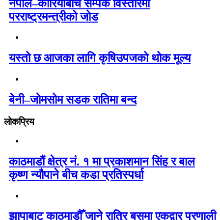
नेपाल–कोरियाबीच सम्पर्क विस्तारमा
परराष्ट्रमन्त्रीको जोड
यस्तो छ आजका लागि कृषिउपजको थोक मूल्य
बेनी–जोमसोम सडक रातिमा बन्द
लोकप्रिय
काठमाडौं क्षेत्र नं. १ मा प्रकाशमान सिंह र बाल
कृष्ण न्यौपाने बीच कडा प्रतिस्पर्धा
झापाबाट काठमाडौँ जाने रात्रि बसमा एकद्वार प्रणाली