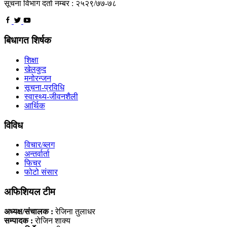
सूचना विभाग दर्ता नम्बर : २५२९/७७-७८
बिधागत शिर्षक
शिक्षा
खेलकुद
मनोरन्जन
सूचना-प्रविधि
स्वास्थ्य-जीवनशैली
आर्थिक
विविध
विचार/ब्लग
अन्तर्वार्ता
फिचर
फोटो संसार
अफिशियल टीम
अध्यक्ष/संचालक :
रेजिना तुलाधर
सम्पादक :
रोजिन शाक्य