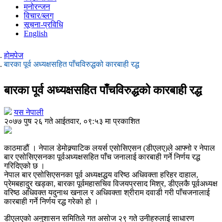
मनोरन्जन
विचार/ब्लग
सूचना-प्रविधि
English
होमपेज
बारका पूर्व अध्यक्षसहित पाँचविरुद्धको कारबाही रद्ध
बारका पूर्व अध्यक्षसहित पाँचविरुद्धको कारबाही रद्ध
यस नेपाली
२०७७ पुष २६ गते आईतवार, ०९:५३ मा प्रकाशित
काठमाडौं । नेपाल डेमोक्र्याटिक लयर्स एसोसिएसन (डीएलए)ले आफ्नो र नेपाल
बार एसोसिएसनका पूर्वअध्यक्षसहित पाँच जनालाई कारबाही गर्ने निर्णय रद्ध
गरिदिएको छ ।
नेपाल बार एसोसिएसनका पूर्व अध्यक्षद्धय वरिष्ठ अधिवक्ता हरिहर दाहाल,
प्रेमबहादुर खड्का, बारका पूर्वमहासचिव विजयप्रसाद मिश्र, डीएलकै पूर्वअध्यक्ष
वरिष्ठ अधिवक्त यदुनाथ खनाल र अधिवक्ता श्रीराम दवाडी गरी पाँचजनालाई
कारबाही गर्ने निर्णय रद्ध गरेको हो ।
डीएलएको अनुशासन समितिले गत असोज २९ गते उनीहरुलाई साधारण