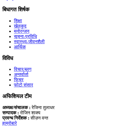
बिधागत शिर्षक
शिक्षा
खेलकुद
मनोरन्जन
सूचना-प्रविधि
स्वास्थ्य-जीवनशैली
आर्थिक
विविध
विचार/ब्लग
अन्तर्वार्ता
फिचर
फोटो संसार
अफिशियल टीम
अध्यक्ष/संचालक :
रेजिना तुलाधर
सम्पादक :
रोजिन शाक्य
प्रवन्ध निर्देशक :
सीज़न वन्त
हाम्रोबारे