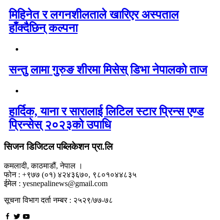
मिहिनेत र लगनशीलताले खारिएर अस्पताल
हाँक्दैछिन् कल्पना
सन्तु लामा गुरुङ शीरमा मिसेस् डिभा नेपालको ताज
हार्दिक, याना र सारालाई लिटिल स्टार प्रिन्स एण्ड
प्रिन्सेस् २०२३को उपाधि
सिजन डिजिटल पब्लिकेशन प्रा.लि
कमलादी, काठमाडौं, नेपाल ।
फोन : +९७७ (०१) ४२४३६७०, ९८०१०४४८३५
ईमेल : yesnepalinews@gmail.com
सूचना विभाग दर्ता नम्बर : २५२९/७७-७८