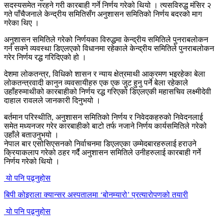
सदस्यसमेत नरहने गरी कारबाही गर्ने निर्णय गरेको थियो । त्यसविरुद्ध मंसिर २
गते पाँचैजनाले केन्द्रीय समितिसँग अनुशासन समितिको निर्णय बदरको माग
गरेका थिए ।
अनुशासन समितिले गरेको निर्णयका विरुद्धमा केन्द्रीय समितिले पुनराबलोकन
गर्न सक्ने व्यवस्था डिएलएको विधानमा रहेकाले केन्द्रीय समितिले पुनराबलोकन
गरेर निर्णय रद्ध गरिदिएको हो ।
देशमा लोकतन्त्र, विधिको शासन र न्याय क्षेत्रमाथी आक्रमण भइरहेका बेला
लोकतन्त्रवादी कानुन व्यवसायीहरु एक एक जुट हुनु पर्ने बेला रहेकाले
उहाँहरुमाथीको कारबाहीको निर्णय रद्ध गरिएको डिएलएकी महासचिव लक्ष्मीदेवी
दाहाल रावलले जानकारी दिनुभयो ।
बर्तमान परिस्थीति, अनुशासन समितिको निर्णय र निवेदकहरुको निवेदनलाई
समेत मध्यनजर गरेर कारबाहीको बाटो तर्फ नजाने निर्णय कार्यसमितिले गरेको
उहाँले बताउनुभयो ।
नेपाल बार एसोसिएसनको निर्वाचनमा डिएलएका उम्मेदबारहरुलाई हराउने
क्रियाकलाप गरेको ठहर गर्दै अनुशासन समितिले उनीहरुलाई कारबाही गर्ने
निर्णय गरेको थियो ।
यो पनि पढ्नुहोस
बिपी कोइराला क्यान्सर अस्पतालमा ‘बोनम्यारो’ प्रत्यारोपणको तयारी
यो पनि पढ्नुहोस