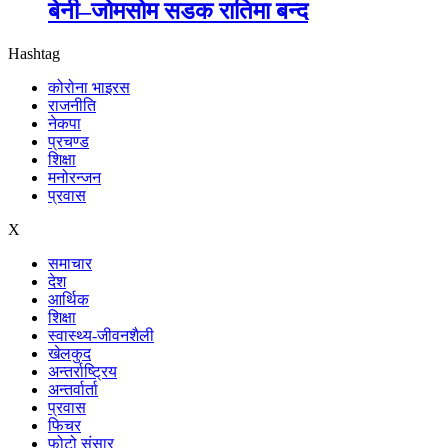
बेनी–जोमसोम सडक रातिमा बन्द
Hashtag
कोरोना भाइरस
राजनीति
नेकपा
प्रचण्ड
शिक्षा
मनोरन्जन
प्रवास
X
समाचार
देश
आर्थिक
शिक्षा
स्वास्थ्य-जीवनशैली
खेलकुद
अन्तर्राष्ट्रिय
अन्तर्वार्ता
प्रवास
फिचर
फोटो संसार