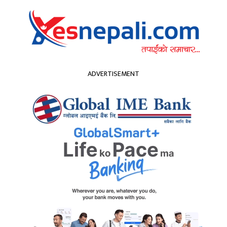
सम्पादकीय
हा
ADVERTISEMENT
्वास्थ्य
खेलकुद
मनोरन्जन
अन्य
कपा
प्रचण्ड
शिक्षा
मनोरन्जन
प्रवास
िलोनाको सानदार जि