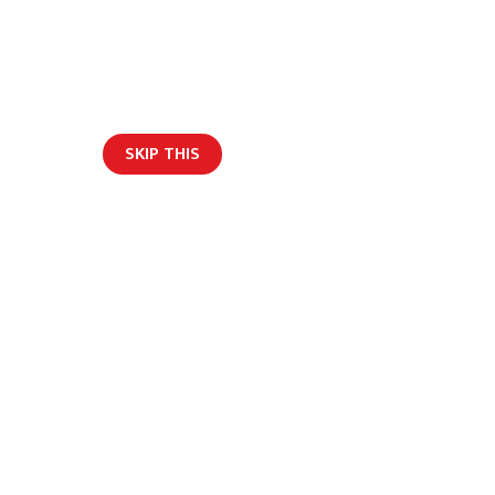
म्रोबारे
विज्ञापन
हाम्रो टीम
Get Social
SKIP THIS
भर्खरैको अपडेट
English
त