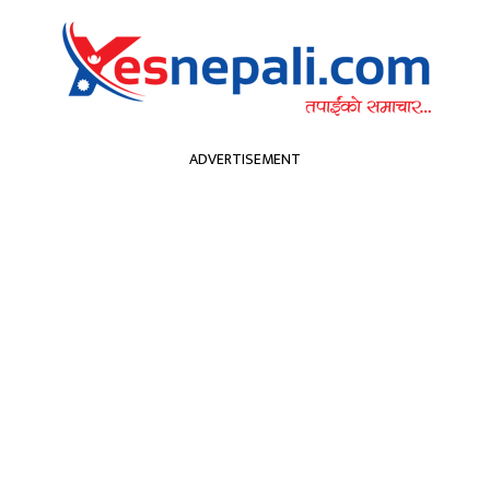
सम्पादकीय
हा
ADVERTISEMENT
्वास्थ्य
खेलकुद
मनोरन्जन
अन्य
कपा
प्रचण्ड
शिक्षा
मनोरन्जन
प्रवास
 अध्यक्षमा माधवकुम