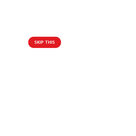
म्रोबारे
विज्ञापन
हाम्रो टीम
Get Social
SKIP THIS
भर्खरैको अपडेट
English
ार नेपाललाई चयन