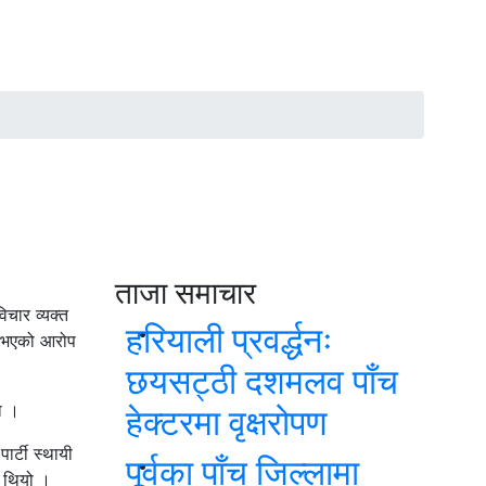
ताजा समाचार
िचार व्यक्त
हरियाली प्रवर्द्धनः
गी भएको आरोप
छयसट्ठी दशमलव पाँच
ो ।
हेक्टरमा वृक्षरोपण
ार्टी स्थायी
पूर्वका पाँच जिल्लामा
को थियो ।