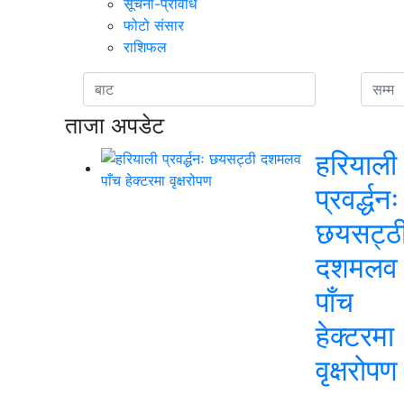
सूचना-प्रविधि
फोटो संसार
राशिफल
ताजा अपडेट
हरियाली
प्रवर्द्धनः
छयसट्ठ
दशमलव
पाँच
हेक्टरमा
वृक्षरोपण