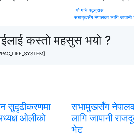
यो पनि पढ्नुहोस
सभामुखसँग नेपालका लागि जापानी 
ाईलाई कस्तो महसुस भयो ?
WPAC_LIKE_SYSTEM]
न सुदृढीकरणमा
सभामुखसँग नेपाल
अध्यक्ष ओलीको
लागि जापानी राजद
भेट