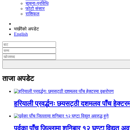
सूचना-प्रविधि
फोटो संसार
राशिफल
भर्खरैको अपडेट
English
ताजा अपडेट
हरियाली प्रवर्द्धनः छयसट्ठी दशमलव पाँच हेक्टरमा
पूर्वका पाँच जिल्लामा शनिबार १२ घण्टा विद्युत् अवरु