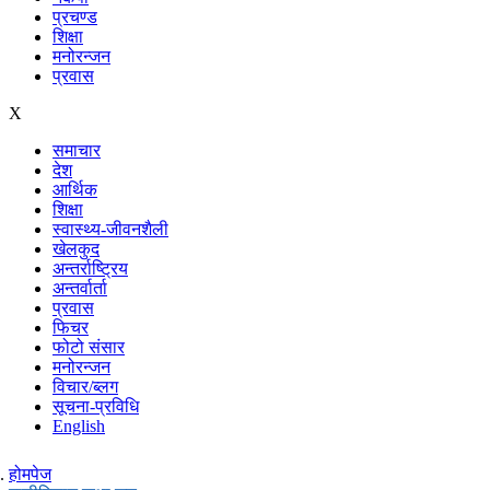
प्रचण्ड
शिक्षा
मनोरन्जन
प्रवास
X
समाचार
देश
आर्थिक
शिक्षा
स्वास्थ्य-जीवनशैली
खेलकुद
अन्तर्राष्ट्रिय
अन्तर्वार्ता
प्रवास
फिचर
फोटो संसार
मनोरन्जन
विचार/ब्लग
सूचना-प्रविधि
English
होमपेज