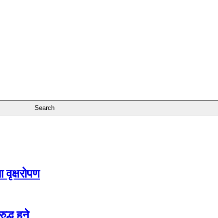
 वृक्षरोपण
द्ध हुने