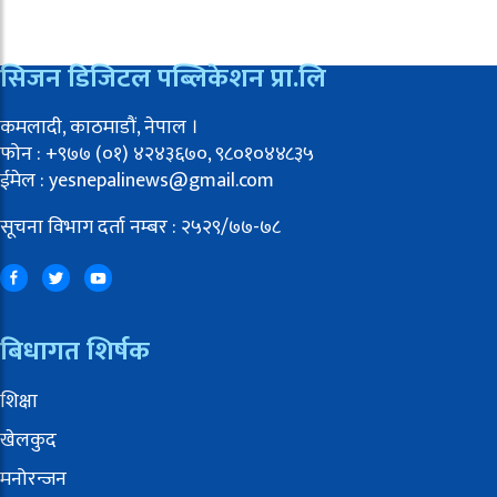
सिजन डिजिटल पब्लिकेशन प्रा.लि
कमलादी, काठमाडौं, नेपाल ।
फोन : +९७७ (०१) ४२४३६७०, ९८०१०४४८३५
ईमेल : yesnepalinews@gmail.com
सूचना विभाग दर्ता नम्बर : २५२९/७७-७८
बिधागत शिर्षक
शिक्षा
खेलकुद
मनोरन्जन