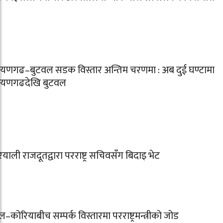
ायणगढ–बुटवल सडक विस्तार अन्तिम चरणमा : अब दुई घण्टामा
ायणगढदेखि बुटवल
याली राजदूतद्वारा परराष्ट्र सचिवसँग बिदाइ भेट
ल–कोरियाबीच सम्पर्क विस्तारमा परराष्ट्रमन्त्रीको जोड