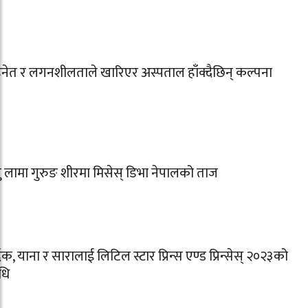
िनेत र लगनशीलताले खारिएर अस्पताल हाँक्दैछिन् कल्पना
तु लामा गुरुङ शीरमा मिसेस् डिभा नेपालको ताज
दिक, याना र सारालाई लिटिल स्टार प्रिन्स एण्ड प्रिन्सेस् २०२३को
धि