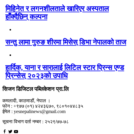
मिहिनेत र लगनशीलताले खारिएर अस्पताल
हाँक्दैछिन् कल्पना
सन्तु लामा गुरुङ शीरमा मिसेस् डिभा नेपालको ताज
हार्दिक, याना र सारालाई लिटिल स्टार प्रिन्स एण्ड
प्रिन्सेस् २०२३को उपाधि
सिजन डिजिटल पब्लिकेशन प्रा.लि
कमलादी, काठमाडौं, नेपाल ।
फोन : +९७७ (०१) ४२४३६७०, ९८०१०४४८३५
ईमेल : yesnepalinews@gmail.com
सूचना विभाग दर्ता नम्बर : २५२९/७७-७८