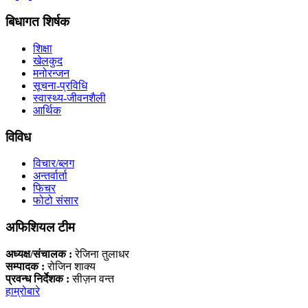
बिधागत शिर्षक
शिक्षा
खेलकुद
मनोरन्जन
सूचना-प्रविधि
स्वास्थ्य-जीवनशैली
आर्थिक
विविध
विचार/ब्लग
अन्तर्वार्ता
फिचर
फोटो संसार
अफिशियल टीम
अध्यक्ष/संचालक :
रेजिना तुलाधर
सम्पादक :
रोजिन शाक्य
प्रवन्ध निर्देशक :
सीज़न वन्त
हाम्रोबारे