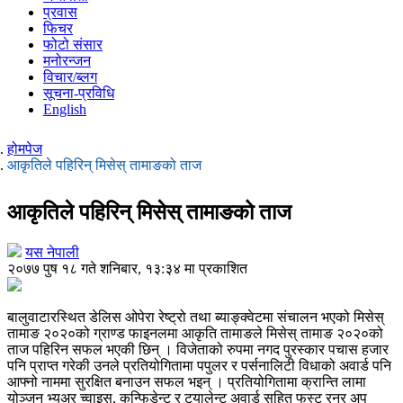
प्रवास
फिचर
फोटो संसार
मनोरन्जन
विचार/ब्लग
सूचना-प्रविधि
English
होमपेज
आकृतिले पहिरिन् मिसेस् तामाङको ताज
आकृतिले पहिरिन् मिसेस् तामाङको ताज
यस नेपाली
२०७७ पुष १८ गते शनिबार, १३:३४ मा प्रकाशित
बालुवाटारस्थित डेलिस ओपेरा रेष्ट्रो तथा ब्याङ्क्वेटमा संचालन भएको मिसेस्
तामाङ २०२०को ग्राण्ड फाइनलमा आकृति तामाङले मिसेस् तामाङ २०२०को
ताज पहिरिन सफल भएकी छिन् । विजेताको रुपमा नगद पुरस्कार पचास हजार
पनि प्राप्त गरेकी उनले प्रतियोगितामा पपुलर र पर्सनालिटी विधाको अवार्ड पनि
आफ्नो नाममा सुरक्षित बनाउन सफल भइन् । प्रतियोगितामा क्रान्ति लामा
योञ्जन भ्युअर च्वाइस, कन्फिडेन्ट र ट्यालेन्ट अवार्ड सहित फस्ट रनर अप