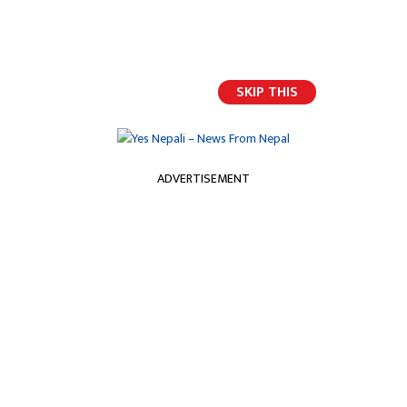
भर्खरैको अपडेट
SKIP THIS
ADVERTISEMENT
होमपेज
काभानीलाई तीन म्याचको प्रतिबन्ध
काभानीलाई तीन म्याचको प्रतिबन्ध
यस नेपाली
२०७७ पुष १७ गते शुक्रबार, २१:३५ मा प्रकाशित
इंग्लीश प्रिमियर क्लब म्यान्चेस्टर युनाइटेडका खेलाडी एडिन्सन