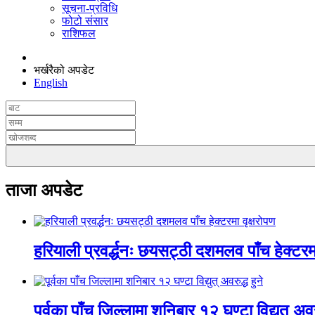
सूचना-प्रविधि
फोटो संसार
राशिफल
भर्खरैको अपडेट
English
ताजा अपडेट
हरियाली प्रवर्द्धनः छयसट्ठी दशमलव पाँच हेक्टरमा
पूर्वका पाँच जिल्लामा शनिबार १२ घण्टा विद्युत् अवरु