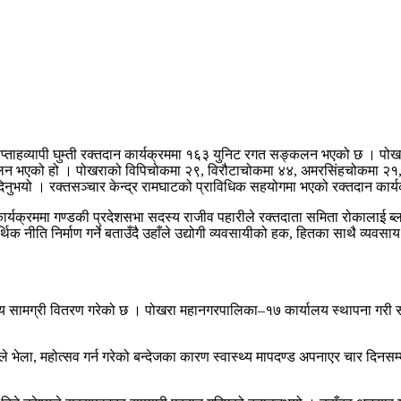
प्ताहव्यापी घुम्ती रक्तदान कार्यक्रममा १६३ युनिट रगत सङ्कलन भएको छ । पोख
ङ्कलन भएको हो । पोखराको विपिचोकमा २९, विरौटाचोकमा ४४, अमरसिंहचोकमा २१
िनुभयो । रक्तसञ्चार केन्द्र रामघाटको प्राविधिक सहयोगमा भएको रक्तदान का
ार्यक्रममा गण्डकी प्रदेशसभा सदस्य राजीव पहारीले रक्तदाता समिता रोकालाई ब्लडब
 नीति निर्माण गर्ने बताउँदै उहाँले उद्योगी व्यवसायीको हक, हितका साथै व्यवसाय प्
य सामग्री वितरण गरेको छ । पोखरा महानगरपालिका–१७ कार्यालय स्थापना गरी
ेला, महोत्सव गर्न गरेको बन्देजका कारण स्वास्थ्य मापदण्ड अपनाएर चार दिनसम्