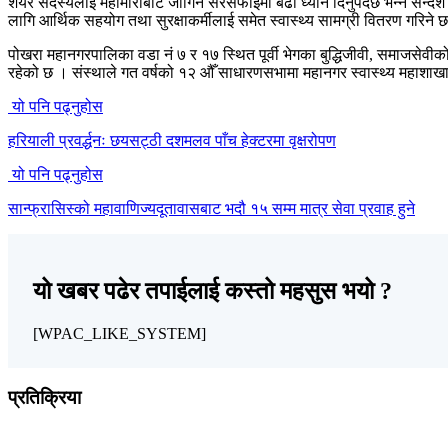
शेयर सदस्यलाई महामारीबाट जोगिन सरसफाइमा बढी ध्यान दिनुपर्दछ भन्ने सन्दे
लागि आर्थिक सहयोग तथा सुरक्षाकर्मीलाई समेत स्वास्थ्य सामग्री वितरण गरिने 
पोखरा महानगरपालिका वडा नं ७ र १७ स्थित पूर्वी भेगका बुद्धिजीवी, समाजस
रहेको छ । संस्थाले गत वर्षको १२ औँ साधारणसभामा महानगर स्वास्थ्य महाशाख
यो पनि पढ्नुहोस
हरियाली प्रवर्द्धनः छयसट्ठी दशमलव पाँच हेक्टरमा वृक्षरोपण
यो पनि पढ्नुहोस
सान्फ्रासिस्को महावाणिज्यदूतावासबाट भदौ १५ सम्म मात्र सेवा प्रवाह हुने
यो खबर पढेर तपाईलाई कस्तो महसुस भयो ?
[WPAC_LIKE_SYSTEM]
प्रतिक्रिया