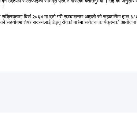
श दिने उद्देश्यले सरसफाइका सामग्री प्रदान गरिएको बताउनुभयो । उहाँका अनुसा
छ ।
ेवीको सक्रियतामा विसं २०६४ मा दर्ता गरी सञ्चालनमा आएको सो सहकारीमा हाल ३
ाको सहयोगमा शेयर सदस्यलाई डेङ्गु रोगको बारेमा सचेतना कार्यक्रमको आयोजना