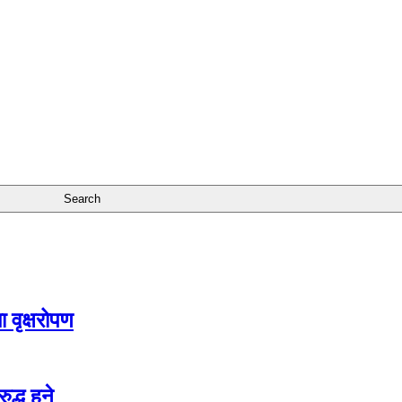
 वृक्षरोपण
द्ध हुने