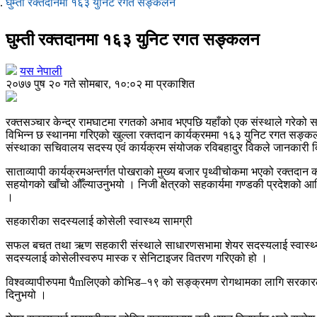
घुम्ती रक्तदानमा १६३ युनिट रगत सङ्कलन
घुम्ती रक्तदानमा १६३ युनिट रगत सङ्कलन
यस नेपाली
२०७७ पुष २० गते सोमबार, १०:०२ मा प्रकाशित
रक्तसञ्चार केन्द्र रामघाटमा रगतको अभाव भएपछि यहाँको एक संस्थाले गरेको स
विभिन्न छ स्थानमा गरिएको खुल्ला रक्तदान कार्यक्रममा १६३ युनिट रगत स
संस्थाका सचिवालय सदस्य एवं कार्यक्रम संयोजक रविबहादुर विकले जानकारी द
साताव्यापी कार्यक्रमअन्तर्गत पोखराको मुख्य बजार पृथ्वीचोकमा भएको रक्तदान क
सहयोगको खाँचो औँल्याउनुभयो । निजी क्षेत्रको सहकार्यमा गण्डकी प्रदेशको आर्थिक
।
सहकारीका सदस्यलाई कोसेली स्वास्थ्य सामग्री
सफल बचत तथा ऋण सहकारी संस्थाले साधारणसभामा शेयर सदस्यलाई स्वास्थ्
सदस्यलाई कोसेलीस्वरुप मास्क र सेनिटाइजर वितरण गरिएको हो ।
विश्वव्यापीरुपमा पैmलिएको कोभिड–१९ को सङ्क्रमण रोगथामका लागि सरकारले भ
दिनुभयो ।