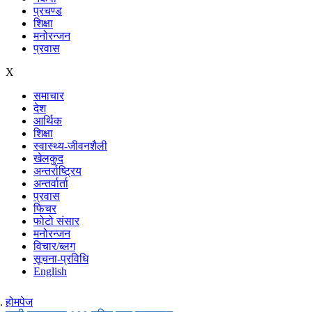
प्रचण्ड
शिक्षा
मनोरन्जन
प्रवास
X
समाचार
देश
आर्थिक
शिक्षा
स्वास्थ्य-जीवनशैली
खेलकुद
अन्तर्राष्ट्रिय
अन्तर्वार्ता
प्रवास
फिचर
फोटो संसार
मनोरन्जन
विचार/ब्लग
सूचना-प्रविधि
English
होमपेज