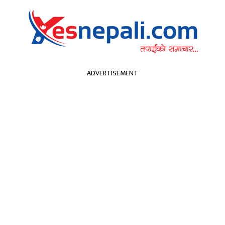
सम्पादकीय
हा
ADVERTISEMENT
्वास्थ्य
खेलकुद
मनोरन्जन
अन्य
कपा
प्रचण्ड
शिक्षा
मनोरन्जन
प्रवास
नचाँदीको मूल्यमा सा