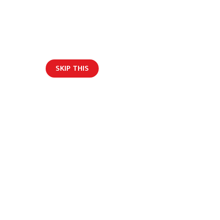
म्रोबारे
विज्ञापन
हाम्रो टीम
Get Social
SKIP THIS
भर्खरैको अपडेट
English
मान्य वृद्धि