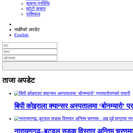
सूचना-प्रविधि
फोटो संसार
राशिफल
भर्खरैको अपडेट
English
ताजा अपडेट
बिपी कोइराला क्यान्सर अस्पतालमा ‘बोनम्यारो’ प्
नारायणगढ–बुटवल सडक विस्तार अन्तिम चरणमा :