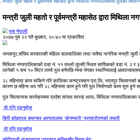
मन्त्री जुली महतो र पूर्वमन्त्री महासेठ द्वारा मिथिला नगरपालिकामा पुलको शिलान
मन्त्री जुली महतो र पूर्वमन्त्री महासेठ द्वारा मिथिला
यस नेपाली
२०७७ पुष २२ गते बुधबार, २०:४० मा प्रकाशित
जनकपुर,संघिय सरकारकी महिला बालबालिका तथा जयेष्ठ नागरिक मन्त्री जुली मह
मिथिला नगरपालिकाको वडा नं. ११ तल्लो तुल्सी स्थित साविकको वडा नं. २ र ३ जो
लागेको १ सय १० मिटर लामो पुल बनेपछि त्यस भेगका स्थानियलाई आवतजावतम
२८ महिनामा काम सकिने गरि कालिका कन्ष्ट्रक्सन प्रा.लि. भरतपुर चितवनको बर
कारण छ महिना थप गरि २८ महिनामा काम हुने गरि पुल निर्माणको काम सुरु हुन
पुल शिल्यानास कार्यक्रममा प्रदेश सांसद सारदा थापा, मिथिला नगरपालिकाका
यो पनि पढ्नुहोस
बिपी कोइराला क्यान्सर अस्पतालमा ‘बोनम्यारो’ प्रत्यारोपणको तयारी
यो पनि पढ्नुहोस
कोरियाली राजदूतद्वारा परराष्ट्र सचिवसँग बिदाइ भेट