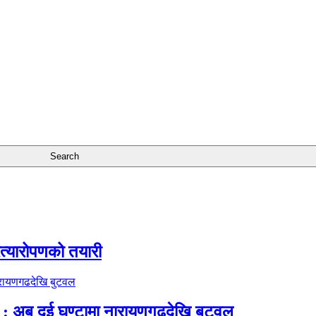
रत्यारोपणको तयारी
 अब दुई घण्टामा नारायणगढदेखि बुटवल