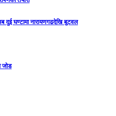
यारोपणको तयारी
 दुई घण्टामा नारायणगढदेखि बुटवल
को जोड