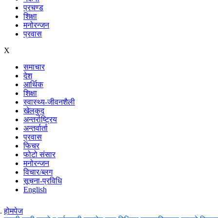
प्रचण्ड
शिक्षा
मनोरन्जन
प्रवास
X
समाचार
देश
आर्थिक
शिक्षा
स्वास्थ्य-जीवनशैली
खेलकुद
अन्तर्राष्ट्रिय
अन्तर्वार्ता
प्रवास
फिचर
फोटो संसार
मनोरन्जन
विचार/ब्लग
सूचना-प्रविधि
English
होमपेज