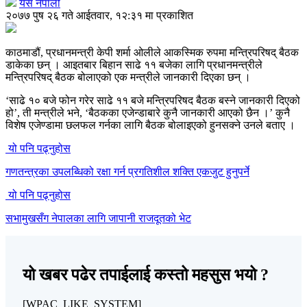
यस नेपाली
२०७७ पुष २६ गते आईतवार, १२:३१ मा प्रकाशित
काठमाडौं, प्रधानमन्त्री केपी शर्मा ओलीले आकस्मिक रुपमा मन्त्रिपरिषद् बैठक
डाकेका छन् । आइतबार बिहान साढे ११ बजेका लागि प्रधानमन्त्रीले
मन्त्रिपरिषद् बैठक बोलाएको एक मन्त्रीले जानकारी दिएका छन् ।
‘साढे १० बजे फोन गरेर साढे ११ बजे मन्त्रिपरिषद बैठक बस्ने जानकारी दिएको
हो’, ती मन्त्रीले भने, ‘बैठकका एजेन्डाबारे कुनै जानकारी आएको छैन ।’ कुनै
विशेष एजेण्डामा छलफल गर्नका लागि बैठक बोलाइएको हुनसक्ने उनले बताए ।
यो पनि पढ्नुहोस
गणतन्त्रका उपलब्धिको रक्षा गर्न प्रगतिशील शक्ति एकजुट हुनुपर्ने
यो पनि पढ्नुहोस
सभामुखसँग नेपालका लागि जापानी राजदूतको भेट
यो खबर पढेर तपाईलाई कस्तो महसुस भयो ?
[WPAC_LIKE_SYSTEM]