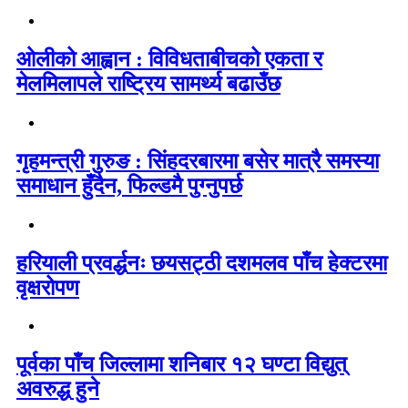
ओलीको आह्वान : विविधताबीचको एकता र
मेलमिलापले राष्ट्रिय सामर्थ्य बढाउँछ
गृहमन्त्री गुरुङ : सिंहदरबारमा बसेर मात्रै समस्या
समाधान हुँदैन, फिल्डमै पुग्नुपर्छ
हरियाली प्रवर्द्धनः छयसट्ठी दशमलव पाँच हेक्टरमा
वृक्षरोपण
पूर्वका पाँच जिल्लामा शनिबार १२ घण्टा विद्युत्
अवरुद्ध हुने