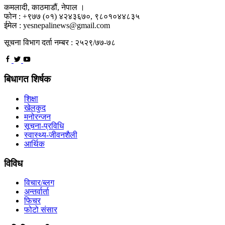
कमलादी, काठमाडौं, नेपाल ।
फोन : +९७७ (०१) ४२४३६७०, ९८०१०४४८३५
ईमेल : yesnepalinews@gmail.com
सूचना विभाग दर्ता नम्बर : २५२९/७७-७८
बिधागत शिर्षक
शिक्षा
खेलकुद
मनोरन्जन
सूचना-प्रविधि
स्वास्थ्य-जीवनशैली
आर्थिक
विविध
विचार/ब्लग
अन्तर्वार्ता
फिचर
फोटो संसार