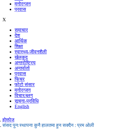
मनोरन्जन
प्रवास
X
समाचार
देश
आर्थिक
शिक्षा
स्वास्थ्य-जीवनशैली
खेलकुद
अन्तर्राष्ट्रिय
अन्तर्वार्ता
प्रवास
फिचर
फोटो संसार
मनोरन्जन
विचार/ब्लग
सूचना-प्रविधि
English
होमपेज
संसद पुनःस्थापना कुनै हालतमा हुन सक्दैन : प्रम ओली