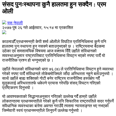
संसद पुनःस्थापना कुनै हालतमा हुन सक्दैन : प्रम
ओली
यस नेपाली
२०७७ पुष २६ गते आईतवार, १५:१४ मा प्रकाशित
काठमाडौँ,प्रधानमन्त्री केपी शर्मा ओलीले विघटित प्रतिनिधिसभा कुनै पनि
हालतमा पुनःस्थापना हुन नसक्ने बताउनुभएको छ । राष्ट्रियसभा बैठकमा
उठेका एवं समसामयिक विषयमा आज वक्तव्य दिँदै उहाँले संविधानको
व्यवस्थाअनुसार राष्ट्रपतिबाट प्रतिनिधिसभा विघट्न भएको स्पष्ट पार्दै यो
राजनीतिक प्रश्न हो भन्नुभएको छ ।
उहाँले नेपालको संविधानको धारा ७६ (७) ले प्रतिनिधिसभा विघटन हुने व्यवस्था
गरेको स्पष्ट पार्दै संविधानले तोकेबमोजिमले जाँदा अस्थिरता नहुने बताउनुभयो ।
साथै उहाँले बाह्य शक्तिको गोटी बनेर राष्ट्रिय राजनीतिमा हस्तक्षेप गर्दै
मुलुकलाई अस्थिरतातर्फ धकेल्ने प्रयास गरेपछि संसद् विघटन गरिएको
प्रष्टिकरण दिनुभयो ।
यो आवश्यकताको सिद्धान्तअनुसार गरिएको उल्लेख गर्दै हाम्रो उहाँले
लोकतन्त्रमा प्रधानमन्त्रीले गरेको कुनै पनि सिफारिस राष्ट्रपतिले सदर गर्नुपर्ने
संवैधानिक व्यवस्थाका बारेमा अवगत गराउँदै त्यसमा न्यायसङ्गत भए नभएको
जिम्मेवारी स्वयं प्रधानमन्त्रीले लिनुपर्ने उल्लेख गर्नुभयो ।