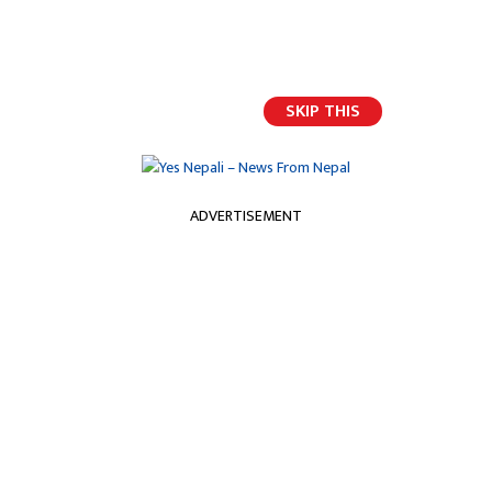
भर्खरैको अपडेट
SKIP THIS
ADVERTISEMENT
होमपेज
कामदारले ज्याला पाएनन्
कामदारले ज्याला पाएनन्
यस नेपाली
२०७७ पुष २८ गते मंगलवार, १५:४५ मा प्रकाशित
सिमकोट,खानेपानी उपभोक्ता समितिका अध्यक्षले काममा