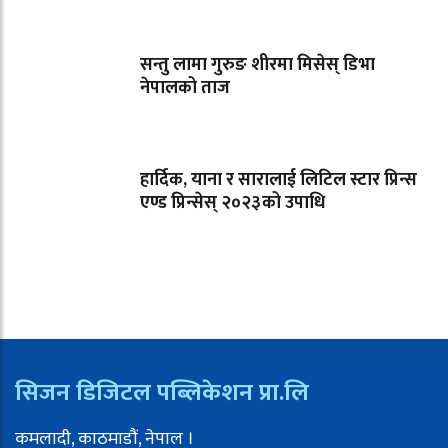
सन्तु लामा गुरुङ शीरमा मिसेस् डिभा
नेपालको ताज
हार्दिक, याना र सारालाई लिटिल स्टार प्रिन्स
एण्ड प्रिन्सेस् २०२३को उपाधि
सिजन डिजिटल पब्लिकेशन प्रा.लि
कमलादी, काठमाडौं, नेपाल ।