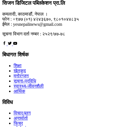
सिजन डिजिटल पब्लिकेशन प्रा.लि
कमलादी, काठमाडौं, नेपाल ।
फोन : +९७७ (०१) ४२४३६७०, ९८०१०४४८३५
ईमेल : yesnepalinews@gmail.com
सूचना विभाग दर्ता नम्बर : २५२९/७७-७८
बिधागत शिर्षक
शिक्षा
खेलकुद
मनोरन्जन
सूचना-प्रविधि
स्वास्थ्य-जीवनशैली
आर्थिक
विविध
विचार/ब्लग
अन्तर्वार्ता
फिचर