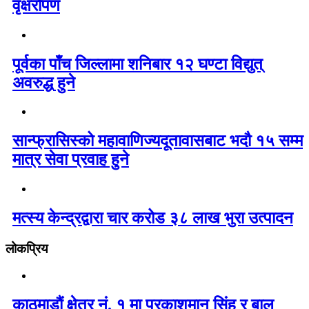
वृक्षरोपण
पूर्वका पाँच जिल्लामा शनिबार १२ घण्टा विद्युत्
अवरुद्ध हुने
सान्फ्रासिस्को महावाणिज्यदूतावासबाट भदौ १५ सम्म
मात्र सेवा प्रवाह हुने
मत्स्य केन्द्रद्वारा चार करोड ३८ लाख भुरा उत्पादन
लोकप्रिय
काठमाडौं क्षेत्र नं. १ मा प्रकाशमान सिंह र बाल