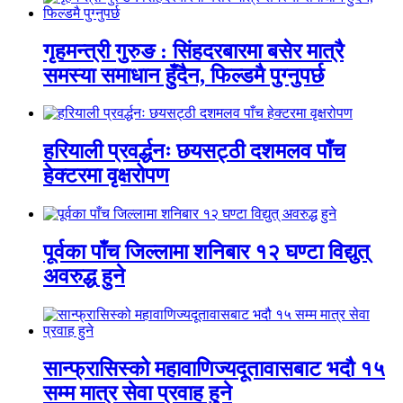
गृहमन्त्री गुरुङ : सिंहदरबारमा बसेर मात्रै
समस्या समाधान हुँदैन, फिल्डमै पुग्नुपर्छ
हरियाली प्रवर्द्धनः छयसट्ठी दशमलव पाँच
हेक्टरमा वृक्षरोपण
पूर्वका पाँच जिल्लामा शनिबार १२ घण्टा विद्युत्
अवरुद्ध हुने
सान्फ्रासिस्को महावाणिज्यदूतावासबाट भदौ १५
सम्म मात्र सेवा प्रवाह हुने