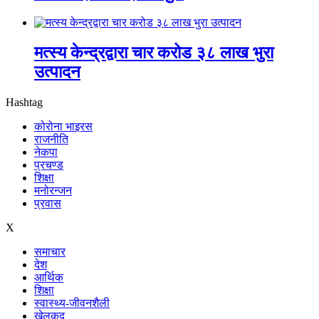
मत्स्य केन्द्रद्वारा चार करोड ३८ लाख भुरा
उत्पादन
Hashtag
कोरोना भाइरस
राजनीति
नेकपा
प्रचण्ड
शिक्षा
मनोरन्जन
प्रवास
X
समाचार
देश
आर्थिक
शिक्षा
स्वास्थ्य-जीवनशैली
खेलकुद