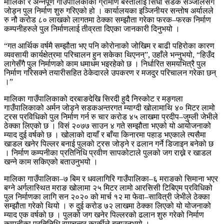
मालिका र अन्नपूर्ण गाउँपालिकाको ग्रामीण बस्तीलाई सिधा सडक सञ्जालसँग
जोड्न पुल निर्माण शुरु गरिएको हो । कार्यालयका इञ्जिनीयर सन्तोष अर्यालले
रु नौ करोड ८० लाखको लागतमा ठेक्का सम्झौता गरेका फरक–फरक निर्माण
कम्पनीहरुले पुल निर्माणलाई तीव्रता दिएका जानकारी दिनुभयो ।
“गत आर्थिक वर्षमै सम्झौता भए पनि कोरोनाको जोखिम र बाढी पहिरोका कारण
व्यवसायी कार्यक्षेत्रमा परिचालन हुन सकेका थिएनन्”, उहाँले भन्नुभयो, “हिउँद
लागेसँगै पुल निर्माणको काम धमाधम भइरहेको छ । निर्धारित समयभित्रै पुल
निर्माण गरिसक्ने तयारीसहित ठेकेदारले उपकरण र मजदुर परिचालन गरेका छन्
।”
मालिका गाउँपालिकाको दरबाङदेखि सिरदी हुदै निस्कोट र मङ्गला
गाउँपालिकाको अर्मन जोड्ने सडकअन्तरगत म्याग्दी खोलामाथि ४० मिटर लामो
ट्रस प्रविधिको पुल निर्माण गर्न रु चार करोड ४५ लाखमा प्रदीप–जुम्ली जेभीले
ठेक्का लिएको छ । विसं २०७७ साउन ४ गते सम्झौता भएको यो आयोजनाको
म्याद दुई वर्षको छ । खोलाको दायाँ र बाँया किनारमा पहाड भएकाले त्यसैमा
खाडल खनेर पिल्लर बनाई पुलको ट्रस जोड्ने र ढलान गर्ने डिजाइन बनेको छ
। निर्माण कम्पनीका प्रतिनिधि प्रवीण सापकोटाले पुलको जग राख्ने र खाडल
खन्ने काम सकिएको बताउनुभयो ।
मालिका गाउँपालिका–७ बिम र धवलागिरि गाउँपालिका–६ मराङको सिमाना भएर
बग्ने अर्गलास्थित मराङ खोलामा २५ मिटर लामो आरसिसी टिबिएम प्रविधिको
पुल निर्माणका लागि सन २०२० को मार्च १२ मा फेवा–सावित्री जेभीले ठेक्का
सम्झौता गरेको थियो । रु दुई करोड ७२ लाखमा ठेक्का लिएको यो योजनाको
म्याद एक वर्षको छ । पुलको जग खनेर पिल्लरको ढलान शुरु गरेको निर्माण
कम्पनीका प्रतिनिधि रामचन्द्र कार्कीले बताउनुभयो ।