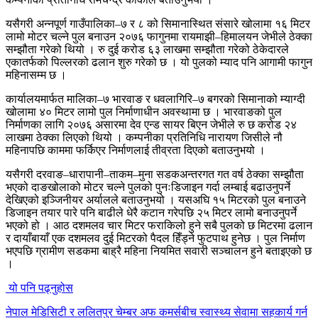
यसैगरी अन्नपूर्ण गाउँपालिका–७ र ८ को सिमानास्थित संसारे खोलामा १६ मिटर
लामो मोटर चल्ने पुल बनाउन २०७६ फागुनमा रायमाझी–हिमालयन जेभीले ठेक्का
सम्झौता गरेको थियो । रु दुई करोड ६३ लाखमा सम्झौता गरेको ठेकेदारले
एकातर्फको पिल्लरको ढलान शुरु गरेको छ । यो पुलको म्याद पनि आगामी फागुन
महिनासम्म छ ।
कार्यालयमार्फत मालिका–७ भारवाङ र धवलागिरि–७ बगरको सिमानाको म्याग्दी
खोलामा ४० मिटर लामो पुल निर्माणाधीन अवस्थामा छ । भारवाङको पुल
निर्माणका लागि २०७६ असारमा देव एन्ड सायर बिएन जेभीले रु छ करोड २४
लाखमा ठेक्का लिएको थियो । कम्पनीका प्रतिनिधि नारायण जिसीले नौ
महिनापछि काममा फर्किएर निर्माणलाई तीव्रता दिएको बताउनुभयो ।
यसैगरी दरवाङ–धारापानी–ताकम–मुना सडकअन्तरगत गत वर्ष ठेक्का सम्झौता
भएको दाङखोलाको मोटर चल्ने पुलको पुनःडिजाइन गर्दा लम्बाई बढाउनुपर्ने
देखिएको इञ्जिनीयर अर्यालले बताउनुभयो । यसअघि १५ मिटरको पुल बनाउने
डिजाइन तयार पारे पनि बाढीले धेरै कटान गरेपछि २५ मिटर लामो बनाउनुपर्ने
भएको हो । आठ दशमलव चार मिटर फराकिलो हुने सबै पुलको छ मिटरमा ढलान
र दायाँबायाँ एक दशमलव दुई मिटरको पैदल हिँड्ने फुटपाथ हुनेछ । पुल निर्माण
भएपछि ग्रामीण सडकमा बाह्रै महिना नियमित सवारी सञ्चालन हुने बताइएको छ
।
यो पनि पढ्नुहोस
नेपाल मेडिसिटी र ललितपुर चेम्बर अफ कमर्सबीच स्वास्थ्य सेवामा सहकार्य गर्न