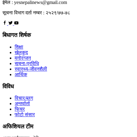
ईमेल : yesnepalinews@gmail.com
सूचना विभाग दर्ता नम्बर : २५२९/७७-७८
बिधागत शिर्षक
शिक्षा
खेलकुद
मनोरन्जन
सूचना-प्रविधि
स्वास्थ्य-जीवनशैली
आर्थिक
विविध
विचार/ब्लग
अन्तर्वार्ता
फिचर
फोटो संसार
अफिशियल टीम