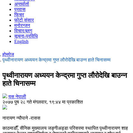
अन्तर्वार्ता
प्रवास
फिचर
फोटो संसार
मनोरन्जन
विचार/ब्लग
सूचना-प्रविधि
English
होमपेज
पृथ्वीनारायण अध्ययन केन्द्रमा गुप्त लौरोदेखि बाउन्न हाते चिनासम्म
पृथ्वीनारायण अध्ययन केन्द्रमा गुप्त लौरोदेखि बाउन्न
हाते चिनासम्म
यस नेपाली
२०७७ पुष २८ गते मंगलवार, १९:४४ मा प्रकाशित
नारायण न्यौपाने -रासस
काठमाडौँ, सैनिक मुख्यालय जङ्गीअड्डा परिसरमा स्थापित पृथ्वीनारायण शाह