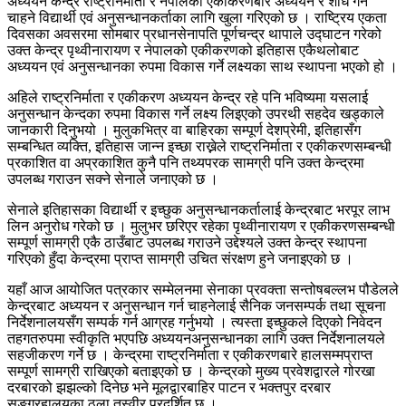
अध्ययन केन्द्र राष्ट्रनिर्माता र नेपालको एकीकरणबारे अध्ययन र शोध गर्न
चाहने विद्यार्थी एवं अनुसन्धानकर्ताका लागि खुला गरिएको छ । राष्ट्रिय एकता
दिवसका अवसरमा सोमबार प्रधानसेनापति पूर्णचन्द्र थापाले उद्घाटन गरेको
उक्त केन्द्र पृथ्वीनारायण र नेपालको एकीकरणको इतिहास एकैथलोबाट
अध्ययन एवं अनुसन्धानका रुपमा विकास गर्ने लक्ष्यका साथ स्थापना भएको हो ।
अहिले राष्ट्रनिर्माता र एकीकरण अध्ययन केन्द्र रहे पनि भविष्यमा यसलाई
अनुसन्धान केन्दका रुपमा विकास गर्ने लक्ष्य लिइएको उपरथी सहदेव खड्काले
जानकारी दिनुभयो । मुलुकभित्र वा बाहिरका सम्पूर्ण देशप्रेमी, इतिहासँग
सम्बन्धित व्यक्ति, इतिहास जान्न इच्छा राख्नेले राष्ट्रनिर्माता र एकीकरणसम्बन्धी
प्रकाशित वा अप्रकाशित कुनै पनि तथ्यपरक सामग्री पनि उक्त केन्द्रमा
उपलब्ध गराउन सक्ने सेनाले जनाएको छ ।
सेनाले इतिहासका विद्यार्थी र इच्छुक अनुसन्धानकर्तालाई केन्द्रबाट भरपूर लाभ
लिन अनुरोध गरेको छ । मुलुभर छरिएर रहेका पृथ्वीनारायण र एकीकरणसम्बन्धी
सम्पूर्ण सामग्री एकै ठाउँबाट उपलब्ध गराउने उद्देश्यले उक्त केन्द्र स्थापना
गरिएको हुँदा केन्द्रमा प्राप्त सामग्री उचित संरक्षण हुने जनाइएको छ ।
यहाँ आज आयोजित पत्रकार सम्मेलनमा सेनाका प्रवक्ता सन्तोषबल्लभ पौडेलले
केन्द्रबाट अध्ययन र अनुसन्धान गर्न चाहनेलाई सैनिक जनसम्पर्क तथा सूचना
निर्देशनालयसँग सम्पर्क गर्न आग्रह गर्नुभयो । त्यस्ता इच्छुकले दिएको निवेदन
तहगतरुपमा स्वीकृति भएपछि अध्ययनअनुसन्धानका लागि उक्त निर्देशनालयले
सहजीकरण गर्ने छ । केन्द्रमा राष्ट्रनिर्माता र एकीकरणबारे हालसम्मप्राप्त
सम्पूर्ण सामग्री राखिएको बताइएको छ । केन्द्रको मुख्य प्रवेशद्वारले गोरखा
दरबारको झझल्को दिनेछ भने मूलद्वारबाहिर पाटन र भक्तपुर दरबार
सङ्ग्रहालयका ठूला तस्वीर प्रदर्शित छ ।