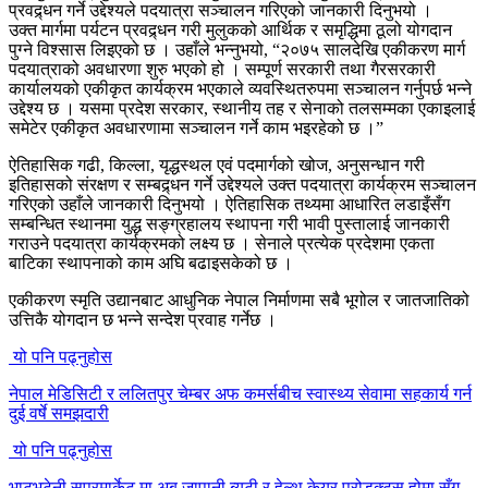
प्रवद्र्धन गर्ने उद्देश्यले पदयात्रा सञ्चालन गरिएको जानकारी दिनुभयो ।
उक्त मार्गमा पर्यटन प्रवद्र्धन गरी मुलुकको आर्थिक र समृद्धिमा ठूलो योगदान
पुग्ने विश्सास लिइएको छ । उहाँले भन्नुभयो, “२०७५ सालदेखि एकीकरण मार्ग
पदयात्राको अवधारणा शुरु भएको हो । सम्पूर्ण सरकारी तथा गैरसरकारी
कार्यालयको एकीकृत कार्यक्रम भएकाले व्यवस्थितरुपमा सञ्चालन गर्नुपर्छ भन्ने
उद्देश्य छ । यसमा प्रदेश सरकार, स्थानीय तह र सेनाको तलसम्मका एकाइलाई
समेटेर एकीकृत अवधारणामा सञ्चालन गर्ने काम भइरहेको छ ।”
ऐतिहासिक गढी, किल्ला, यृद्धस्थल एवं पदमार्गको खोज, अनुसन्धान गरी
इतिहासको संरक्षण र सम्बद्र्धन गर्ने उद्देश्यले उक्त पदयात्रा कार्यक्रम सञ्चालन
गरिएको उहाँले जानकारी दिनुभयो । ऐतिहासिक तथ्यमा आधारित लडाइँसँग
सम्बन्धित स्थानमा युद्ध सङ्ग्रहालय स्थापना गरी भावी पुस्तालाई जानकारी
गराउने पदयात्रा कार्यक्रमको लक्ष्य छ । सेनाले प्रत्येक प्रदेशमा एकता
बाटिका स्थापनाको काम अघि बढाइसकेको छ ।
एकीकरण स्मृति उद्यानबाट आधुनिक नेपाल निर्माणमा सबै भूगोल र जातजातिको
उत्तिकै योगदान छ भन्ने सन्देश प्रवाह गर्नेछ ।
यो पनि पढ्नुहोस
नेपाल मेडिसिटी र ललितपुर चेम्बर अफ कमर्सबीच स्वास्थ्य सेवामा सहकार्य गर्न
दुई वर्षे समझदारी
यो पनि पढ्नुहोस
भाटभटेनी सुपरमार्केट मा अब जापानी ब्युटी र हेल्थ केयर प्रोडक्ट्स होमा सँग