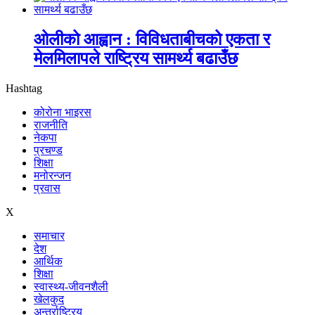
ओलीको आह्वान : विविधताबीचको एकता र
मेलमिलापले राष्ट्रिय सामर्थ्य बढाउँछ
Hashtag
कोरोना भाइरस
राजनीति
नेकपा
प्रचण्ड
शिक्षा
मनोरन्जन
प्रवास
X
समाचार
देश
आर्थिक
शिक्षा
स्वास्थ्य-जीवनशैली
खेलकुद
अन्तर्राष्ट्रिय