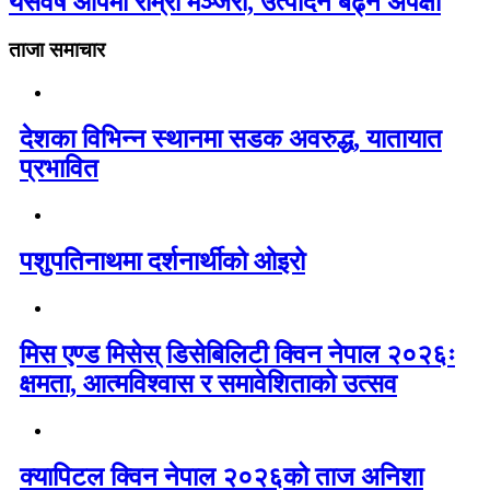
यसवर्ष आँपमा राम्रो मञ्जरी, उत्पादन बढ्ने अपेक्षा
ताजा समाचार
देशका विभिन्न स्थानमा सडक अवरुद्ध, यातायात
प्रभावित
पशुपतिनाथमा दर्शनार्थीको ओइरो
मिस एण्ड मिसेस् डिसेबिलिटी क्विन नेपाल २०२६ः
क्षमता, आत्मविश्वास र समावेशिताको उत्सव
क्यापिटल क्विन नेपाल २०२६को ताज अनिशा