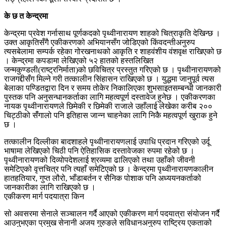
के छ त केन्द्रमा
केन्द्रमा प्रवेश गर्नासाथ पूर्णकदको पृथ्वीनारायण शाहको चित्राकृति देखिन्छ ।
उक्त आकृतिसँगै एकीकरणको अभियानसँग जोडिएको किंवदन्तीअनुरुप
त्यसबेलामा सम्पर्क रहेका गोरखनाथको आकृति र शाहवंशीय वंशवृक्ष राखिएको छ
। केन्द्रमा कपडामा लेखिएको ५२ हातको हस्तलिखित
जन्मकुण्डली(राष्ट्रनिर्माता)को छविचित्र प्रस्तुत गरिएको छ । पृथ्वीनारायणको
राजगद्दीसँग मिल्ने गरी तत्कालीन सिंहासन राखिएको छ । युद्धमा जानुपूर्व त्यस
बेलाका पण्डितद्वारा दिन र समय तोकेर निकालिएका शुभसाइतसम्बन्धी जानकारी
पुस्तक पनि अनुसन्धानकर्ताका लागि महत्वपूर्ण दस्तावेज हुनेछ । एकीकरणका
नायक पृथ्वीनारायणले छिमेकी र छिमेकी राजाले उहाँलाई लेखेका करीब २००
चिट्ठीको संँगालो पनि इतिहास जान्न चाहनेका लागि निकै महत्वपूर्ण खुराक हुने
छ ।
तत्कालीन दिल्लीका बादशाहले पृथ्वीनारायणलाई उपाधि प्रदान गरिएको उर्दू
भाषामा लेखिएको चिठी पनि ऐतिहासिक दस्तावेजका रुपमा रहेको छ ।
पृथ्वीनारायणको दिव्योपदेशलाई श्रव्यमा ढालिएको तथा उहाँको जीवनी
समेटिएको वृत्तचित्र पनि त्यहाँ समेटिएको छ । केन्द्रमा पृथ्वीनारायणकालीन
हातहतियार, गुप्त लौरो, भाँडाबर्तन र सैनिक पोशाक पनि अध्ययनकर्ताको
जानकारीका लागि राखिएको छ ।
एकीकरण मार्ग पदयात्रा किन
सो अवसरमा सेनाले सञ्चालन गर्दै आएको एकीकरण मार्ग पदयात्रा संयोजन गर्दै
आउनुभएका प्रमुख सेनानी अजय गुरुङले सविधानअनुरुप राष्ट्रिय एकताको